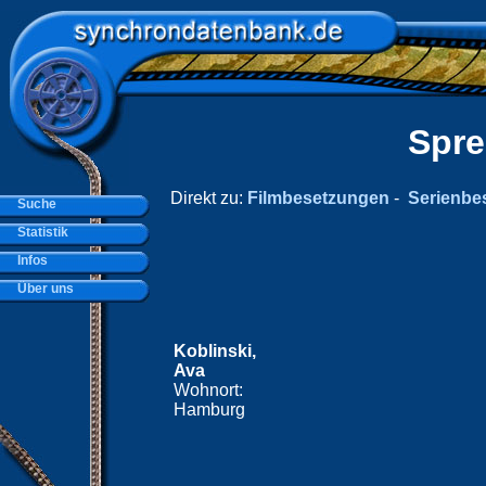
Spre
Direkt zu:
Filmbesetzungen
-
Serienbe
Suche
Statistik
Infos
Über uns
Koblinski,
Ava
Wohnort:
Hamburg