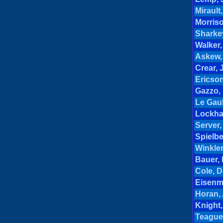
Mirault
Morris
Sharkey
Walker,
Askew,
Crear,
Ericso
Gazzo, 
Le Gaul
Lockha
Server,
Spielbe
Winkler
Bauer,
Cole, 
Eisenm
Horan,
Knight
Teague,