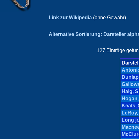
Link zur Wikipedia
(ohne Gewähr)
Alternative Sortierung: Darsteller alp
127 Einträge gefund
Darstel
Antonio
Dunlap
Gallow
Haig, S
Hogan,
Keats,
LeRoy, 
Long jr.
Macnee,
McClur