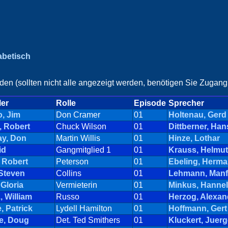
habetisch
en (sollten nicht alle angezeigt werden, benötigen Sie Zugang 
ler
Rolle
Episode
Sprecher
, Jim
Don Cramer
01
Holtenau, Gerd
, Robert
Chuck Wilson
01
Dittberner, Ha
ay, Don
Martin Willis
01
Hinze, Lothar
id
Gangmitglied 1
01
Krauss, Helmut
 Robert
Peterson
01
Ebeling, Herm
 Steven
Collins
01
Lehmann, Manf
Gloria
Vermieterin
01
Minkus, Hannel
, William
Russo
01
Herzog, Alexan
 Patrick
Lydell Hamilton
01
Hoffmann, Gert
e, Doug
Det. Ted Smithers
01
Kluckert, Juer