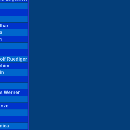
thar
a
m
olf Ruediger
chim
in
ns Werner
anze
nica