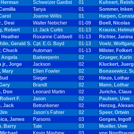
 Herman
Schweizer Gardist
01
Kuhnert, Reinh
Camilla
Tanya
01
Sommer, Inken
Carol
Joanne Willis
01
Harpen, Const
., Desi
Walter Nebicher
01-09
Boell, Nicolas
g, Robert
Lt. Jack Curtis
01-13
Krauss, Helmut
 Heather
Roxanne Caldwell
01-13
Richter, Janina
lin, Gerald S.
Cpt. E.G. Boyd
01-13
Voelz, Wolfgan
, Chuck
Automan
01-13
Milster, Folkert
 Angela
Barkeeperin
02
Grueger, Karin
 jr., Jorge
Jackson
02
Kluckert, Juer
, Mary
Ellen Fowler
02
Bonasewicz, S
 Bud
Sieger
02
Hinze, Lothar
 Gary
Brandt
02
Mann, Lothar
, Don
Leonard Martin
02
Jurichs, Claus
Robert F.
Jason
02
Paulsen, Uwe
, Jack
Betrunkener
02
Herzog, Alexan
 Jim
Jason's Fahrer
02
Speer, Ortwin
ica, James
Parsons
03
Gorges, Ingolf
, Barry
Tate
03
Mueller, Uwe
 Michael
Kevin Mayhew
03
von Nordhause