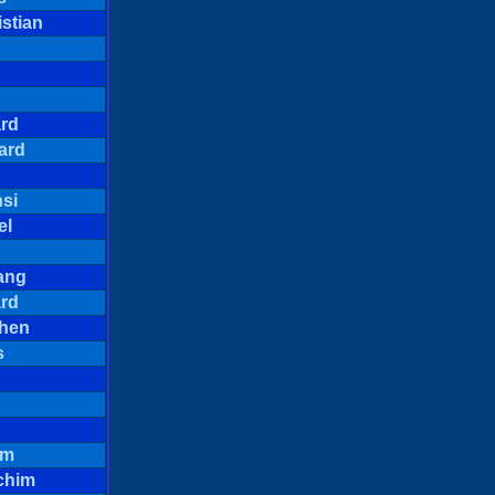
stian
ard
ard
si
el
ang
ard
chen
s
im
chim