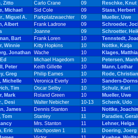
 Zitto
Carlo Crane
09
Reschke, Knut
e, Michael
Sid Cole
09
Stass, Herbert
r., Miguel A.
Parkplatzwaechter
09
Mueller, Uwe
, Albert
Frank Ladrone
09
Schroeder, Jo
a
Joanne
09
Schroetter, Hei
man, Bart
Frank Loren
10
Tennstedt, Joa
r, Winnie
Kitty Hopkins
10
Nottke, Katja
rg, Jonathan
Wache
10
Klages, Matthi
 Ed
Michael Hagedorn
10
Petersen, Manf
l, Peter
Keith Gillette
10
Mann, Lothar
y, Greg
Philip Eames
10
Rode, Christia
, Michelle
Veronica Everly
10
Sanders-Dornse
ich, Tim
Oscar Selby
10
Schulz, Karl
r, Mark
Roland Green
10
Mueller, Uwe
., Desi
Walter Nebicher
10-13
Schenk, Udo
an, James
Dennis Stanton
11
Nottke, Joachi
, Tom
Stanley
11
Paradies, Gera
Nancy
Mrs. Stanton
11
Lehner, Helga
, Eric
Wachposten 1
11
Doering, Joerg
James
Victor
11
Kuehne, Wolfg