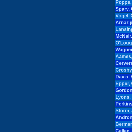
Poppe,
Sparv, 
Vogel, 
Arnaz jr
Lansin
McNair,
O'Lough
Wagner
Aames,
Cervera
Crosby
Davis,
Epper,
Gordon
Lyons, 
Perkins
Storm,
Andron
Berman
Callan,