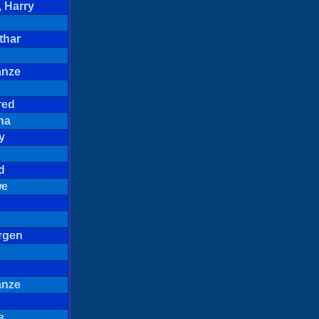
 Harry
thar
anze
red
na
y
d
we
rgen
anze
s