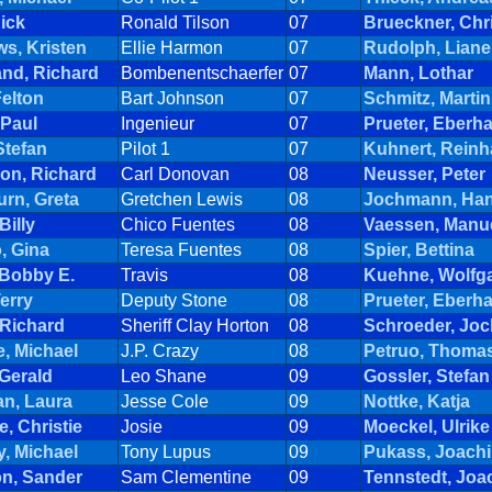
ick
Ronald Tilson
07
Brueckner, Chri
s, Kristen
Ellie Harmon
07
Rudolph, Liane
and, Richard
Bombenentschaerfer
07
Mann, Lothar
Felton
Bart Johnson
07
Schmitz, Martin
 Paul
Ingenieur
07
Prueter, Eberh
Stefan
Pilot 1
07
Kuhnert, Reinh
on, Richard
Carl Donovan
08
Neusser, Peter
rn, Greta
Gretchen Lewis
08
Jochmann, Han
Billy
Chico Fuentes
08
Vaessen, Manu
, Gina
Teresa Fuentes
08
Spier, Bettina
 Bobby E.
Travis
08
Kuehne, Wolfg
Terry
Deputy Stone
08
Prueter, Eberh
 Richard
Sheriff Clay Horton
08
Schroeder, Jo
, Michael
J.P. Crazy
08
Petruo, Thoma
Gerald
Leo Shane
09
Gossler, Stefan
an, Laura
Jesse Cole
09
Nottke, Katja
e, Christie
Josie
09
Moeckel, Ulrike
, Michael
Tony Lupus
09
Pukass, Joach
n, Sander
Sam Clementine
09
Tennstedt, Joa