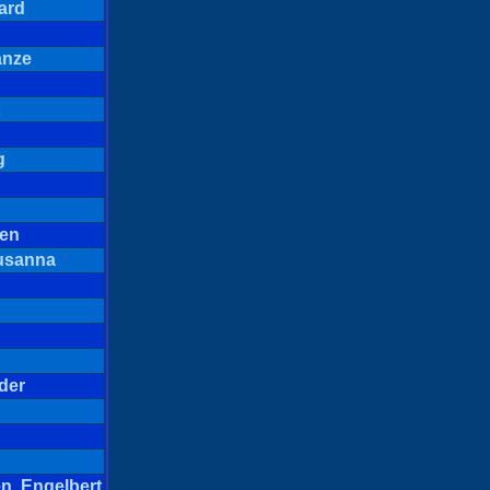
ard
anze
g
gen
usanna
der
n, Engelbert