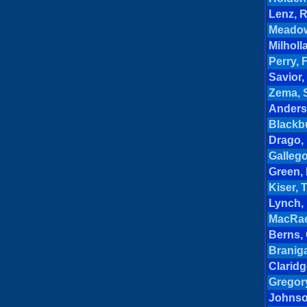
Lenz, R
Meadow
Milholl
Perry, 
Savior,
Zema, 
Anders
Blackbu
Drago, 
Gallego
Green,
Kiser, 
Lynch,
MacRae
Berns, 
Branig
Claridg
Gregory
Johnso