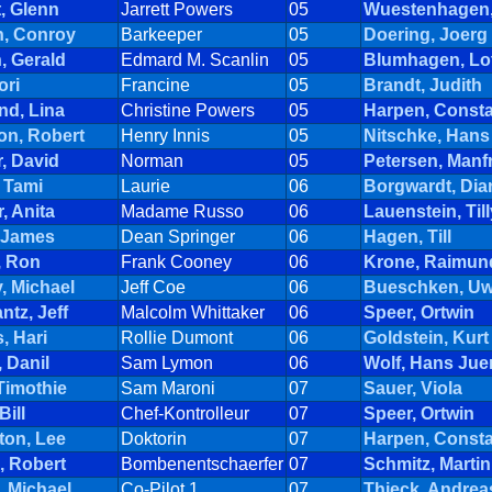
, Glenn
Jarrett Powers
05
Wuestenhagen,
, Conroy
Barkeeper
05
Doering, Joerg
, Gerald
Edmard M. Scanlin
05
Blumhagen, Lo
ori
Francine
05
Brandt, Judith
d, Lina
Christine Powers
05
Harpen, Const
n, Robert
Henry Innis
05
Nitschke, Hans
, David
Norman
05
Petersen, Manf
 Tami
Laurie
06
Borgwardt, Dia
, Anita
Madame Russo
06
Lauenstein, Till
 James
Dean Springer
06
Hagen, Till
, Ron
Frank Cooney
06
Krone, Raimun
, Michael
Jeff Coe
06
Bueschken, U
tz, Jeff
Malcolm Whittaker
06
Speer, Ortwin
, Hari
Rollie Dumont
06
Goldstein, Kurt
 Danil
Sam Lymon
06
Wolf, Hans Jue
Timothie
Sam Maroni
07
Sauer, Viola
Bill
Chef-Kontrolleur
07
Speer, Ortwin
ton, Lee
Doktorin
07
Harpen, Const
, Robert
Bombenentschaerfer
07
Schmitz, Martin
, Michael
Co-Pilot 1
07
Thieck, Andrea