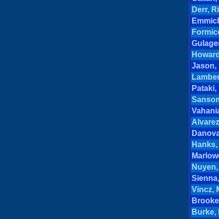
Derr, R
Emmich,
Formico
Gulager
Howard
Jason,
Lamber
Pataki,
Sansom
Vahani
Alvare
Danova
Hanks,
Marlowe
Nuyen,
Sienna,
Vincz, 
Brooke,
Burke, 