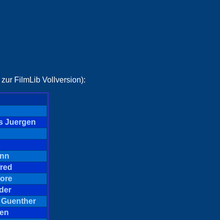
zur FilmLib Vollversion):
ns Juergen
ann
red
ore
der
 Guenther
gen