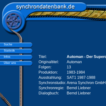
Suche
Statistik
Titel:
Automan - Der Superd
Infos
Originaltitel:
Automan
Über uns
Folgen:
13
Produktion:
1983-1984
Ausstrahlung:
SAT1 1987-1988
Synchronstudio:
Arena Synchron GmbH,
Synchronregie:
Bernd Liebner
Dialogbuch:
Bernd Liebner