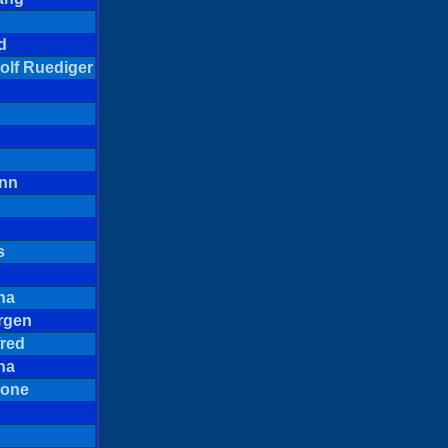
d
olf Ruediger
nn
s
na
rgen
red
na
mone