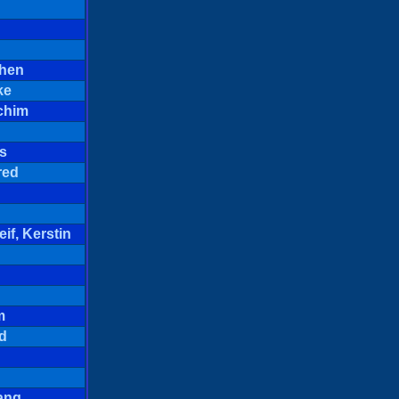
chen
ke
chim
as
red
n
if, Kerstin
m
ld
ang