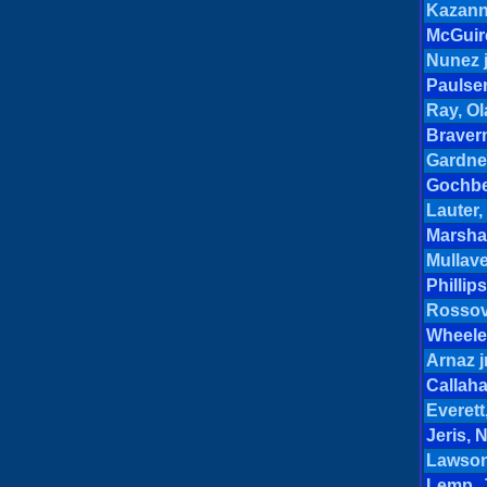
Kazann,
McGuir
Nunez j
Paulsen
Ray, Ol
Braver
Gardne
Gochbe
Lauter,
Marshal
Mullave
Phillips
Rossov
Wheele
Arnaz jr
Callah
Everett
Jeris, 
Lawson
Lemp, 