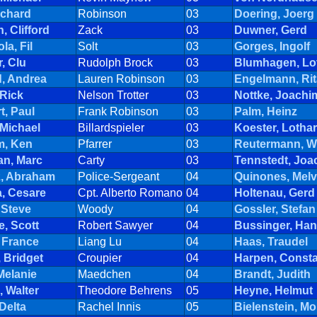
ichard
Robinson
03
Doering, Joerg
 Clifford
Zack
03
Duwner, Gerd
la, Fil
Solt
03
Gorges, Ingolf
, Clu
Rudolph Brock
03
Blumhagen, Lo
, Andrea
Lauren Robinson
03
Engelmann, Rit
 Rick
Nelson Trotter
03
Nottke, Joachi
t, Paul
Frank Robinson
03
Palm, Heinz
 Michael
Billardspieler
03
Koester, Lothar
, Ken
Pfarrer
03
Reutermann, W
an, Marc
Carty
03
Tennstedt, Joa
z, Abraham
Police-Sergeant
04
Quinones, Melv
, Cesare
Cpt. Alberto Romano
04
Holtenau, Gerd
 Steve
Woody
04
Gossler, Stefan
, Scott
Robert Sawyer
04
Bussinger, Ha
 France
Liang Lu
04
Haas, Traudel
 Bridget
Croupier
04
Harpen, Const
Melanie
Maedchen
04
Brandt, Judith
 Walter
Theodore Behrens
05
Heyne, Helmut
Delta
Rachel Innis
05
Bielenstein, Mo