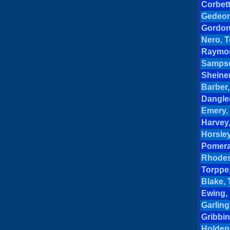
Corbett
Gedeon
Gordon
Nero, T
Raymon
Sampso
Sheiner
Barber,
Dangler
Emery,
Harvey
Horsley
Pomeran
Rhodes
Torppe,
Blake, 
Ewing, 
Garling
Gribbin
Holden