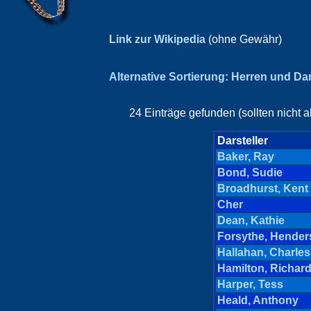
Link zur Wikipedia
(ohne Gewähr)
Alternative Sortierung: Herren und D
24 Einträge gefunden (sollten nicht 
Darsteller
Baker, Ray
Bond, Sudie
Broadhurst, Kent
Cher
Dean, Kathie
Forsythe, Hende
Hallahan, Charles
Hamilton, Richar
Harper, Tess
Heald, Anthony