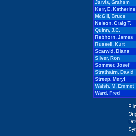
Jarvis, Graham
Kerr, E. Katherine
McGill, Bruce
Nelson, Craig T.
Quinn, J.C.
Rebhorn, James
Russell, Kurt
Scarwid, Diana
Silver, Ron
Sommer, Josef
Strathairn, David
Streep, Meryl
Walsh, M. Emmet
Ward, Fred
Film
Orig
Dre
Syn