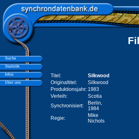
Fi
Suche
Statistik
Infos
Titel:
Silkwood
Originaltitel:
Silkwood
Über uns
Produktionsjahr:
1983
Verleih:
Scotia
Berlin,
Synchronisiert:
1984
Mike
Regie:
Nichols