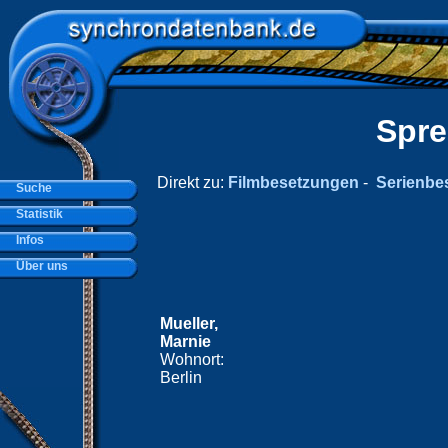
Spre
Direkt zu:
Filmbesetzungen
-
Serienbe
Suche
Statistik
Infos
Über uns
Mueller,
Marnie
Wohnort:
Berlin