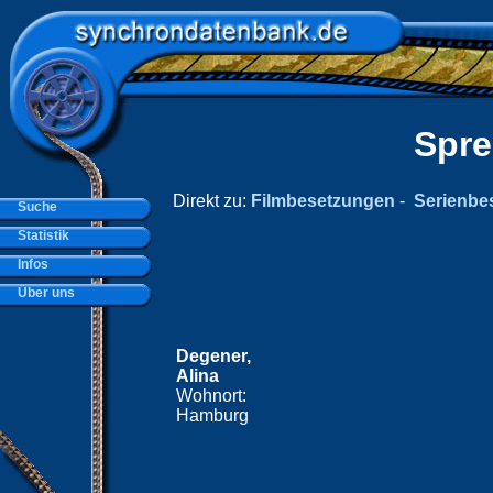
Spre
Direkt zu:
Filmbesetzungen
-
Serienbe
Suche
Statistik
Infos
Über uns
Degener,
Alina
Wohnort:
Hamburg