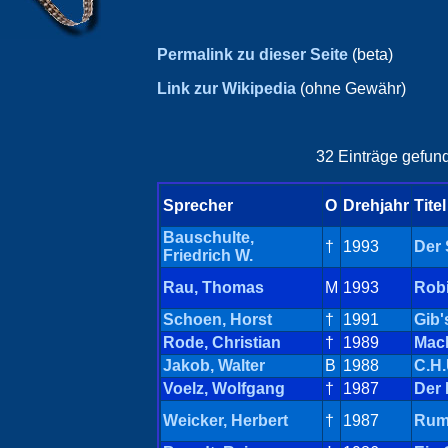
Permalink zu dieser Seite
(beta)
Link zur Wikipedia
(ohne Gewähr)
32 Einträge gefund
Sprecher
O
Drehjahr
Titel
Bauschulte,
†
1993
Der 
Friedrich W.
Rau, Thomas
M
1993
Robi
Schoen, Horst
†
1991
Gib'
Rode, Christian
†
1989
Mack
Jakob, Walter
B
1988
C.H.
Voelz, Wolfgang
†
1987
Der
Weicker, Herbert
†
1987
Rump