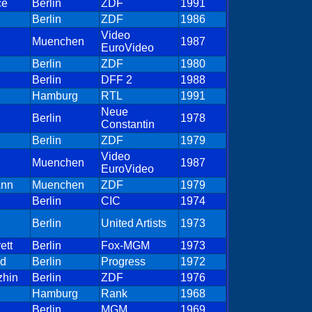
ce
Berlin
ZDF
1991
Berlin
ZDF
1986
Video
Muenchen
1987
EuroVideo
Berlin
ZDF
1980
Berlin
DFF 2
1988
Hamburg
RTL
1991
Neue
Berlin
1978
Constantin
Berlin
ZDF
1979
Video
Muenchen
1987
EuroVideo
ann
Muenchen
ZDF
1979
Berlin
CIC
1974
Berlin
United Artists
1973
ett
Berlin
Fox-MGM
1973
d
Berlin
Progress
1972
zhin
Berlin
ZDF
1976
Hamburg
Rank
1968
Berlin
MGM
1969