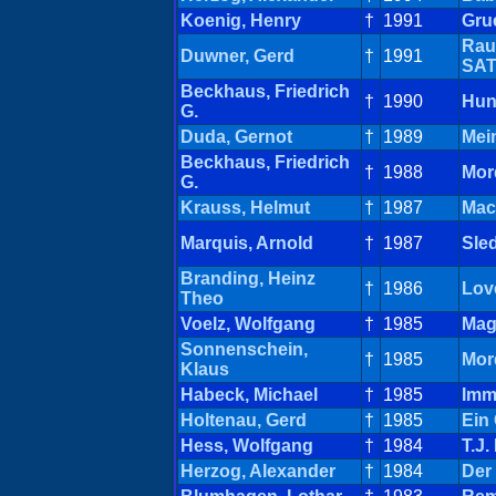
Koenig, Henry
†
1991
Gru
Raum
Duwner, Gerd
†
1991
SA
Beckhaus, Friedrich
†
1990
Hun
G.
Duda, Gernot
†
1989
Mei
Beckhaus, Friedrich
†
1988
Mor
G.
Krauss, Helmut
†
1987
Mac
Marquis, Arnold
†
1987
Sle
Branding, Heinz
†
1986
Lov
Theo
Voelz, Wolfgang
†
1985
Mag
Sonnenschein,
†
1985
Mor
Klaus
Habeck, Michael
†
1985
Imm
Holtenau, Gerd
†
1985
Ein 
Hess, Wolfgang
†
1984
T.J.
Herzog, Alexander
†
1984
Der