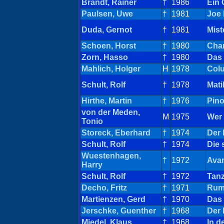
Brandt, Rainer
†
1986
Ein 
Paulsen, Uwe
†
1981
Joe 
Duda, Gernot
†
1981
Miste
Schoen, Horst
†
1980
Char
Zorn, Hasso
†
1980
Das 
Mahlich, Holger
H
1978
Col
Schult, Rolf
†
1978
Mati
Hirthe, Martin
†
1976
Pino
von der Meden,
M
1975
Wer 
Tonio
Storeck, Eberhard
†
1974
Der 
Schult, Rolf
†
1974
Die
Wuestenhagen,
†
1972
Avan
Harry
Schult, Rolf
†
1972
Tanz
Decho, Fritz
†
1971
Rum
Martienzen, Gerd
†
1970
Das 
Jerschke, Guenther
†
1968
Der 
Miedel, Klaus
†
1968
In d