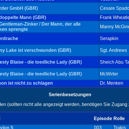
rder GmbH (GBR)
Cesare Spad
doppelte Mann (GBR)
Frank Wheatl
Gentleman-Zinker / Der Mann, der alle
Manny McGin
ken sprengte
erdrache
Serapkin
ny Lake ist verschwunden (GBR)
Sgt. Andrews
sty Blaise - die toedliche Lady (GBR)
Sheich Abu Ta
sty Blaise - die toedliche Lady (GBR)
McWirter
on ist nicht zu schlagen
Dr. Menken
Serienbesetzungen
en (sollten nicht alle angezeigt werden, benötigen Sie Zugang z
l
Episode
Rolle
ylon 5
003
Trakis