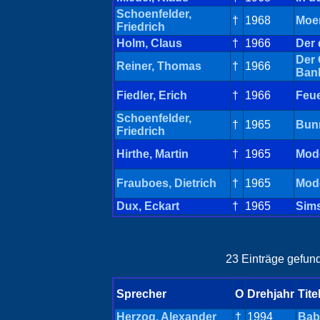
Schoenfelder,
†
1968
Moe
Friedrich
Holm, Claus
†
1966
Der 
Der 
Reiner, Thomas
†
1966
Ban
Fiedler, Erich
†
1966
Feu
Schoenfelder,
†
1965
Bun
Friedrich
Hirthe, Martin
†
1965
Mode
Frauboes, Dietrich
†
1965
Mode
Dux, Eckart
†
1965
Sims
23 Einträge gefund
Sprecher
O
Drehjahr
Tite
Herzog, Alexander
†
1994
Bab