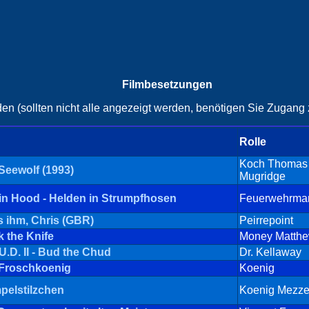
Filmbesetzungen
en (sollten nicht alle angezeigt werden, benötigen Sie Zugang z
Rolle
Koch Thomas
Seewolf (1993)
Mugridge
n Hood - Helden in Strumpfhosen
Feuerwehrma
s ihm, Chris (GBR)
Peirrepoint
 the Knife
Money Matth
U.D. II - Bud the Chud
Dr. Kellaway
 Froschkoenig
Koenig
elstilzchen
Koenig Mezze