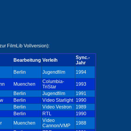
ur FilmLib Vollversion):
Sync.-
Bearbeitung
Verleih
Jahr
Berlin
Jugendfilm
1994
Columbia-
nn
Muenchen
1993
TriStar
Berlin
Jugendfilm
1991
ew
Berlin
Video Starlight
1990
Berlin
Video Vestron
1989
Berlin
RTL
1990
Video
r
Muenchen
1988
Cannon/VMP