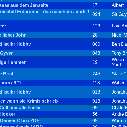
esse aus dem Jenseits
17
Albert
schiff Enterprise - das naechste Jahrh. /
094
Sir Guy
T
ter
123
Lord A
n lieber John
28
Nigel M
d ist ihr Hobby
080
Bert Da
Gyver
043
Tony B
Wescott
dge Hammer
19
Yard
e Boat
245
Slate C
num / RTL
118
Walter '
d ist ihr Hobby
013
Jonath
er, wenn sie Krimis schrieb
013
Jonath
Colt fuer alle Faelle
091
Clyde 
 Hooker
56
Andre 
 Denver-Clan / ZDF
091
Warren 