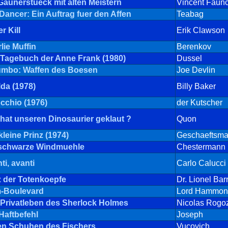
Gaunerstueck mit alten Meistern
Vincent Faun
Dancer: Ein Auftrag fuer den Affen
Teabag
r Kill
Erik Clawson
lie Muffin
Berenkov
Tagebuch der Anne Frank (1980)
Dussel
umbo: Waffen des Boesen
Joe Devlin
lda (1978)
Billy Baker
cchio (1976)
der Kutscher
hat unseren Dinosaurier geklaut ?
Quon
kleine Prinz (1974)
Geschaeftsm
 schwarze Windmuehle
Chestermann
ti, avanti
Carlo Calucci
 der Totenkoepfe
Dr. Lionel Barr
-Boulevard
Lord Hammon
Privatleben des Sherlock Holmes
Nicolas Rogo
Haftbefehl
Joseph
en Schuhen des Fischers
Vucovich