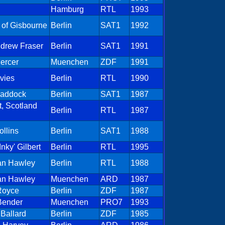
Hamburg
RTL
1993
 of Gisbourne
Berlin
SAT1
1992
ndrew Fraser
Berlin
SAT1
1991
ercer
Muenchen
ZDF
1991
vies
Berlin
RTL
1990
raddock
Berlin
SAT1
1987
, Scotland
Berlin
RTL
1987
ollins
Berlin
SAT1
1988
Inky' Gilbert
Berlin
RTL
1995
an Hawley
Berlin
RTL
1988
an Hawley
Muenchen
ARD
1987
Royce
Berlin
ZDF
1987
Bender
Muenchen
PRO7
1993
Ballard
Berlin
ZDF
1985