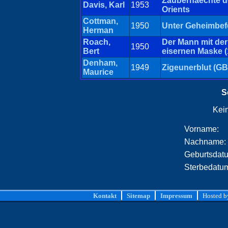
Zaubernaechte d
Davis, Karl
1953
Orients
Cottman,
1950
Unter Geheimbef
Herman
Roach,
Der Mann mit der
1950
Bert
eisernen Maske (
Denham,
1949
Zigeunerblut (G
Maurice
S
Kei
Vorname:
Nachname:
Geburtsdat
Sterbedatu
Kontakt
Sitemap
Impressum
Hosted 