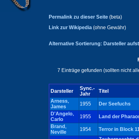
Permalink zu dieser Seite
(beta)
Link zur Wikipedia
(ohne Gewähr)
Alternative Sortierung: Darsteller aufs
7 Einträge gefunden (sollten nicht a
Sync.-
Darsteller
Titel
Jahr
Arness,
1955
Der Seefuchs
James
D'Angelo,
1955
Land der Pharao
Carlo
Brand,
1954
Terror in Block 1
Neville