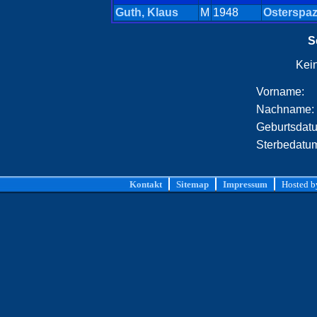
Guth, Klaus
M
1948
Osterspaz
S
Kei
Vorname:
Nachname:
Geburtsdat
Sterbedatu
Kontakt
Sitemap
Impressum
Hosted 