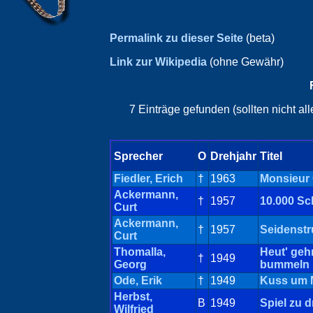
Permalink zu dieser Seite
(beta)
Link zur Wikipedia
(ohne Gewähr)
7 Einträge gefunden (sollten nicht a
Sprecher
O
Drehjahr
Titel
Fiedler, Erich
†
1963
Monsieur
Ackermann,
†
1957
10.000 Sc
Curt
Ackermann,
†
1957
Seidenst
Curt
Thomalla,
Heut' geh
†
1949
Georg
bummeln
Ode, Erik
†
1949
Kuss um M
Herbst,
B
1949
Spiel zu dr
Wilfried