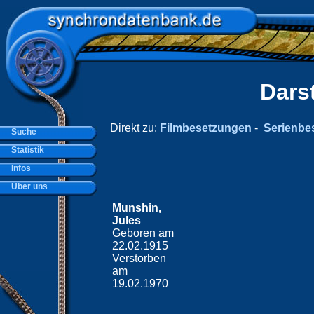
Dars
Direkt zu:
Filmbesetzungen
-
Serienbe
Suche
Statistik
Infos
Über uns
Munshin,
Jules
Geboren am
22.02.1915
Verstorben
am
19.02.1970