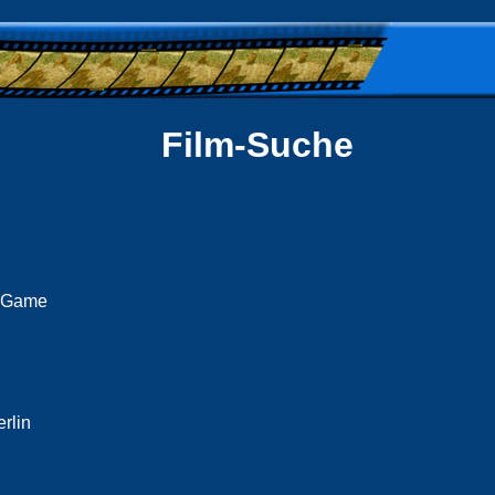
Film-Suche
l Game
rlin