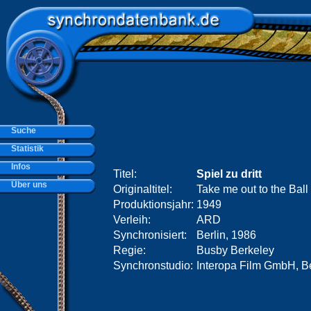
Suche
Statistik
Infos
Titel:
Spiel zu dritt
Über uns
Originaltitel:
Take me out to the Bal
Produktionsjahr:
1949
Verleih:
ARD
Synchronisiert:
Berlin, 1986
Regie:
Busby Berkeley
Synchronstudio:
Interopa Film GmbH, Be