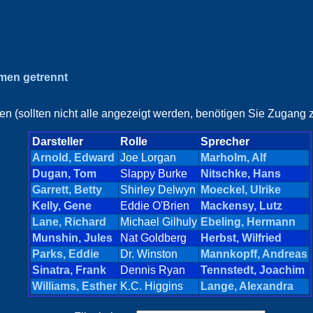
amen getrennt
en (sollten nicht alle angezeigt werden, benötigen Sie Zugang z
Darsteller
Rolle
Sprecher
Arnold, Edward
Joe Lorgan
Marholm, Alf
Dugan, Tom
Slappy Burke
Nitschke, Hans
Garrett, Betty
Shirley Delwyn
Moeckel, Ulrike
Kelly, Gene
Eddie O'Brien
Mackensy, Lutz
Lane, Richard
Michael Gilhuly
Ebeling, Hermann
Munshin, Jules
Nat Goldberg
Herbst, Wilfried
Parks, Eddie
Dr. Winston
Mannkopff, Andreas
Sinatra, Frank
Dennis Ryan
Tennstedt, Joachim
Williams, Esther
K.C. Higgins
Lange, Alexandra