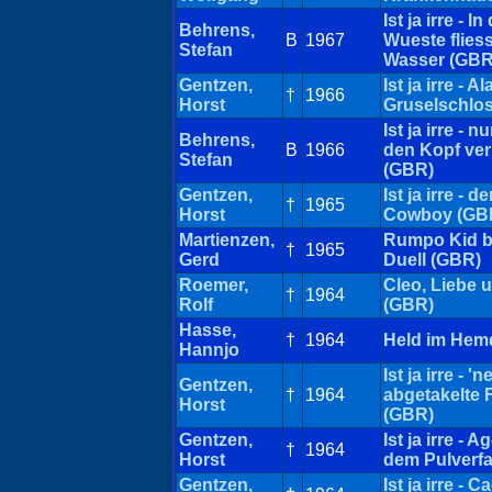
Ist ja irre - In
Behrens,
B
1967
Wueste fliess
Stefan
Wasser (GBR
Gentzen,
Ist ja irre - A
†
1966
Horst
Gruselschlo
Ist ja irre - n
Behrens,
B
1966
den Kopf ver
Stefan
(GBR)
Gentzen,
Ist ja irre - d
†
1965
Horst
Cowboy (GB
Martienzen,
Rumpo Kid bi
†
1965
Gerd
Duell (GBR)
Roemer,
Cleo, Liebe 
†
1964
Rolf
(GBR)
Hasse,
†
1964
Held im Hem
Hannjo
Ist ja irre - 'n
Gentzen,
†
1964
abgetakelte 
Horst
(GBR)
Gentzen,
Ist ja irre - 
†
1964
Horst
dem Pulverf
Gentzen,
Ist ja irre - C