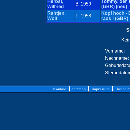
Herbst,
Tommy, der 
B
1959
Wilfried
(GBR) (neu)
Rahtjen,
Kopf hoch - 
†
1958
Wolf
raus ! (GBR)
S
Kei
Vorname:
Nachname:
Geburtsdat
Sterbedatu
Kontakt
Sitemap
Impressum
Hosted 