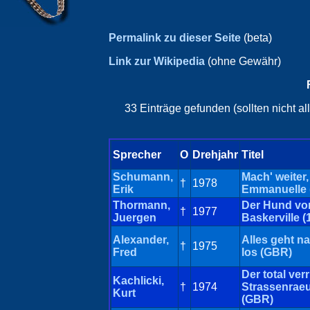
Permalink zu dieser Seite
(beta)
Link zur Wikipedia
(ohne Gewähr)
33 Einträge gefunden (sollten nicht a
Sprecher
O
Drehjahr
Titel
Schumann,
Mach' weiter,
†
1978
Erik
Emmanuelle 
Thormann,
Der Hund vo
†
1977
Juergen
Baskerville (
Alexander,
Alles geht n
†
1975
Fred
los (GBR)
Der total ver
Kachlicki,
†
1974
Strassenrae
Kurt
(GBR)