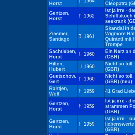
†
1964
Horst
Cleopatra (
Ist ja irre - de
Gentzen,
†
1962
Schiffskoch i
Horst
seekrank (G
Skandal in d
Ziesmer,
Wigmore Hall
B
1961
Santiago
Quintett mit 
Trompe
Sachtleben,
Ein Nerz an 
†
1960
Horst
(GBR)
Hilten,
Nicht so toll
H
1960
Hubert
(GBR)
Guetschow,
Nicht so toll
†
1960
Gert
(GBR) (neu)
Rahtjen,
†
1959
41 Grad Lieb
Wolf
Ist ja irre - d
Gentzen,
†
1959
strammen Pol
Horst
(GBR)
Ist ja irre - la
Gentzen,
†
1959
liebenswerte
Horst
(GBR)