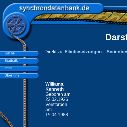
Dars
Direkt zu:
Filmbesetzungen
-
Serienbe
Suche
Statistik
Infos
Über uns
Williams,
Kenneth
Geboren am
22.02.1926
Verstorben
am
15.04.1988