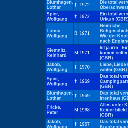
Blumhagen,
Die total ver
†
1972
Lothar
Oberschwest
Spier,
Ein total ver
†
1972
Wolfgang
Urlaub (GBR)
Heinrichs
Lohse,
Bettgeschich
B
1971
Wolfgang
Wie der Kno
nach Englan
Ist ja irre - E
Glemnitz,
M
1971
kommt selten
Reinhard
(GBR)
Jakob,
Liebe, Liebe
†
1970
Wolfgang
weiter (GBR)
Das total ver
Spier,
†
1969
Campingpara
Wolfgang
(GBR)
Blumhagen,
Das total ver
†
1969
Lothar
Irrenhaus (G
Alles unter K
Fricke,
M
1968
Keiner blickt
Peter
(GBR)
Jakob,
Das total ver
†
1967
Wolfgang
Krankenhaus