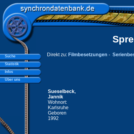
Spre
Direkt zu:
Filmbesetzungen
-
Serienbe
Suche
Statistik
Infos
Über uns
Sueselbeck,
Jannik
Wohnort:
Karlsruhe
Geboren
1992