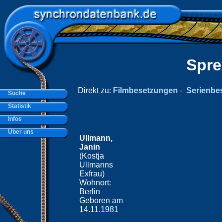
Spre
Direkt zu:
Filmbesetzungen
-
Serienbe
Suche
Statistik
Infos
Über uns
Ullmann,
Janin
(Kostja
Ullmanns
Exfrau)
Wohnort:
Berlin
Geboren am
14.11.1981