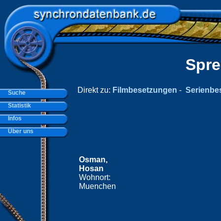
Spre
Direkt zu:
Filmbesetzungen
-
Serienbe
Suche
Statistik
Infos
Über uns
Osman,
Hosan
Wohnort:
Muenchen