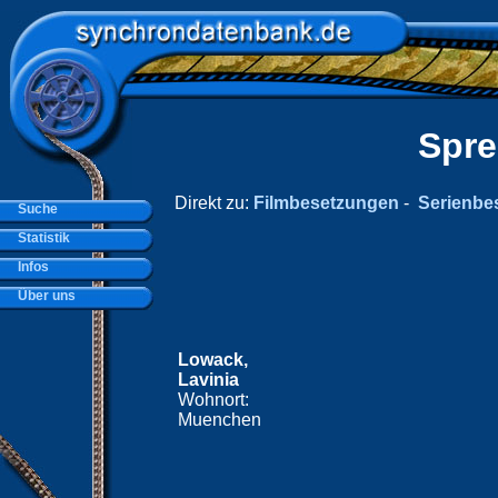
Spre
Direkt zu:
Filmbesetzungen
-
Serienbe
Suche
Statistik
Infos
Über uns
Lowack,
Lavinia
Wohnort:
Muenchen