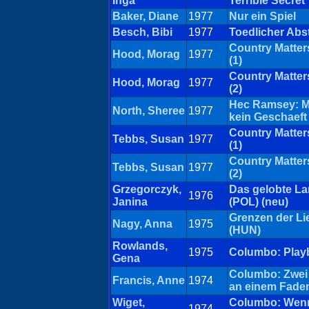
Inga
Terrible Secret
Baker, Diane
1977
Nur ein Spiel
Besch, Bibi
1977
Toedlicher Abs
Country Matter
Hood, Morag
1977
(1)
Country Matter
Hood, Morag
1977
(2)
Hec Ramsey: M
North, Sheree
1977
kein Geschaeft
Country Matter
Tebbs, Susan
1977
(1)
Country Matter
Tebbs, Susan
1977
(2)
Grzegorczyk,
Das gelobte L
1976
Janina
(POL) (neu)
Grenzen der Li
Nagy, Anna
1975
(HUN)
Rowlands,
1975
Columbo: Play
Gena
Columbo: Zwei
Francis, Anne
1974
an einem Fade
Wiget,
Columbo: Wen
1974