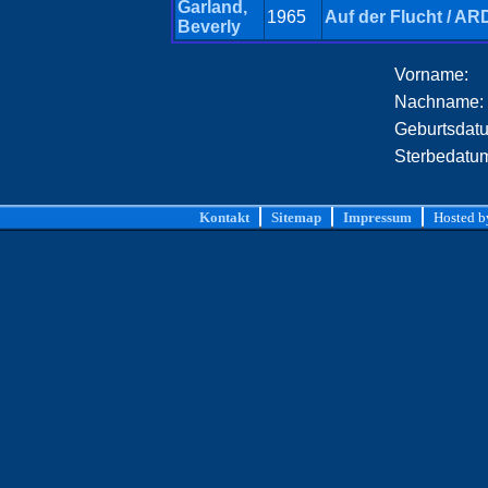
Garland,
1965
Auf der Flucht / AR
Beverly
Vorname:
Nachname:
Geburtsdat
Sterbedatu
Kontakt
Sitemap
Impressum
Hosted 