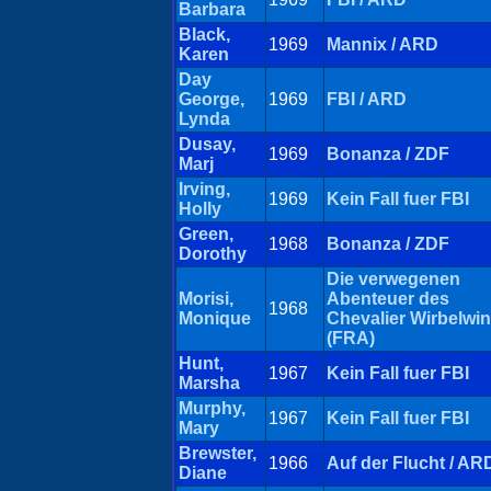
Barbara
Black,
1969
Mannix / ARD
Karen
Day
George,
1969
FBI / ARD
Lynda
Dusay,
1969
Bonanza / ZDF
Marj
Irving,
1969
Kein Fall fuer FBI
Holly
Green,
1968
Bonanza / ZDF
Dorothy
Die verwegenen
Morisi,
Abenteuer des
1968
Monique
Chevalier Wirbelwi
(FRA)
Hunt,
1967
Kein Fall fuer FBI
Marsha
Murphy,
1967
Kein Fall fuer FBI
Mary
Brewster,
1966
Auf der Flucht / AR
Diane