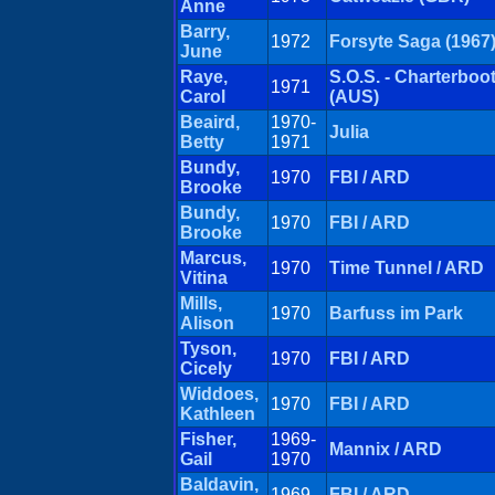
Anne
Barry,
1972
Forsyte Saga (1967
June
Raye,
S.O.S. - Charterboot
1971
Carol
(AUS)
Beaird,
1970-
Julia
Betty
1971
Bundy,
1970
FBI / ARD
Brooke
Bundy,
1970
FBI / ARD
Brooke
Marcus,
1970
Time Tunnel / ARD
Vitina
Mills,
1970
Barfuss im Park
Alison
Tyson,
1970
FBI / ARD
Cicely
Widdoes,
1970
FBI / ARD
Kathleen
Fisher,
1969-
Mannix / ARD
Gail
1970
Baldavin,
1969
FBI / ARD