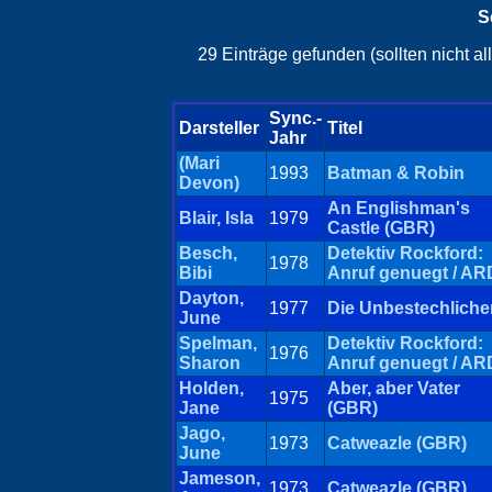
S
29 Einträge gefunden (sollten nicht a
Sync.-
Darsteller
Titel
Jahr
(Mari
1993
Batman & Robin
Devon)
An Englishman's
Blair, Isla
1979
Castle (GBR)
Besch,
Detektiv Rockford:
1978
Bibi
Anruf genuegt / AR
Dayton,
1977
Die Unbestechliche
June
Spelman,
Detektiv Rockford:
1976
Sharon
Anruf genuegt / AR
Holden,
Aber, aber Vater
1975
Jane
(GBR)
Jago,
1973
Catweazle (GBR)
June
Jameson,
1973
Catweazle (GBR)