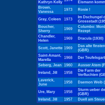
Kathryn Kelly
Eismann komm
Brown,
1973
Rosie !
Vanessa
Im Dschungel 
Gray, Coleen
1973
Grossstadt (195
Boucher,
Columbo: Mord
1969
Sherry
Rezept
Chandler,
1969
Dracula (1930)
Helen
Das alte finste
Scott, Janette
1969
(GBR)
Saint-Amant,
1968
Der Teufelsgar
Marella
Seberg, Jean
1960
Ausser Atem (
Die Farm der
Ireland, Jill
1958
Verfluchten (G
Laverick,
1958
Daemon Weib 
June
Sturm ueber de
Ure, Mary
1958
(GBR)
Ireland, Jill
1957
Duell am Steue