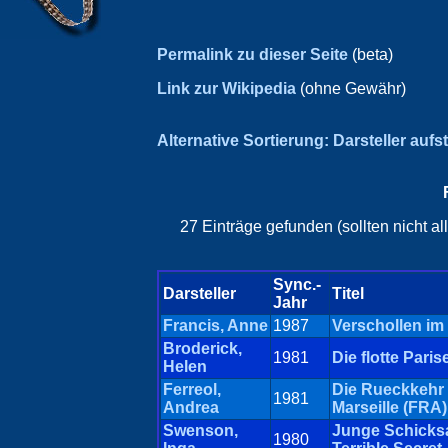
Permalink zu dieser Seite
(beta)
Link zur Wikipedia
(ohne Gewähr)
Alternative Sortierung: Darsteller aufs
27 Einträge gefunden (sollten nicht a
Sync.-
Darsteller
Titel
Jahr
Francis, Anne
1987
Verschollen im 
Broderick,
1981
Die flotte Paris
Helen
Ferreol,
Die Rueckkehr
1981
Andrea
Marseille (FRA)
Swenson,
Junge Schicksa
1980