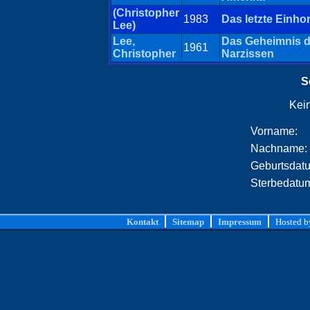
(Christopher
1983
Das letzte Einho
Lee)
Lee,
Das Geheimnis d
1961
Christopher
Narzissen
S
Kei
Vorname:
Nachname:
Geburtsdat
Sterbedatu
Kontakt
Sitemap
Impressum
Hosted 