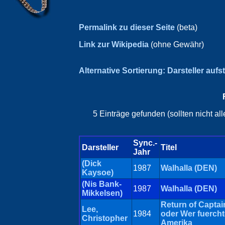
Permalink zu dieser Seite
(beta)
Link zur Wikipedia
(ohne Gewähr)
Alternative Sortierung: Darsteller aufs
5 Einträge gefunden (sollten nicht a
Sync.-
Darsteller
Titel
Jahr
(Dick
1987
Walhalla (DEN)
Kaysoe)
(Nis Bank-
1987
Walhalla (DEN)
Mikkelsen)
Return of Captai
Lee,
1984
oder Wer fuercht
Christopher
Amerika