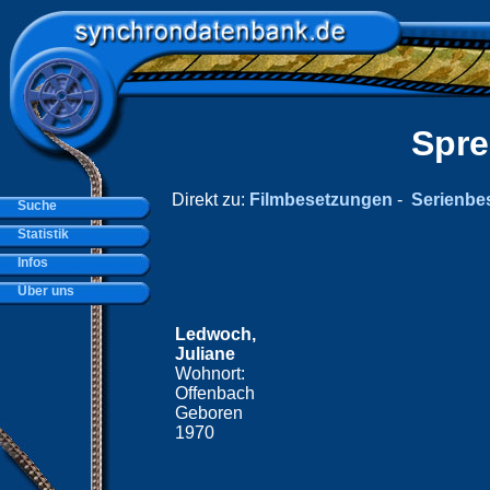
Spre
Direkt zu:
Filmbesetzungen
-
Serienbe
Suche
Statistik
Infos
Über uns
Ledwoch,
Juliane
Wohnort:
Offenbach
Geboren
1970