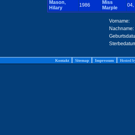
Mason,
Miss
1986
04,
Hilary
Marple
Vorname:
Nachname:
Geburtsdat
Sterbedatu
Kontakt
Sitemap
Impressum
Hosted 