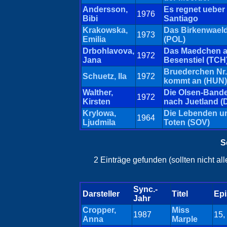
Andersson,
Es regnet ueber
1976
Bibi
Santiago
Krakowska,
Das Birkenwael
1973
Emilia
(POL)
Drbohlavova,
Das Maedchen a
1972
Jana
Besenstiel (TCH
Bruederchen Nr.
Schuetz, Ila
1972
kommt an (HUN)
Walther,
Die Olsen-Bande
1972
Kirsten
nach Juetland (
Krylowa,
Die Lebenden u
1964
Ljudmila
Toten (SOV)
S
2 Einträge gefunden (sollten nicht a
Sync.-
Darsteller
Titel
Ep
Jahr
Cropper,
Miss
1987
15,
Anna
Marple