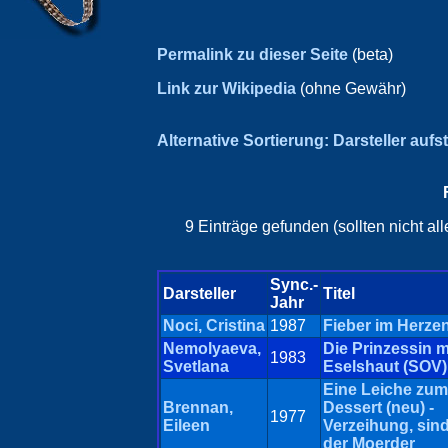
Permalink zu dieser Seite
(beta)
Link zur Wikipedia
(ohne Gewähr)
Alternative Sortierung: Darsteller aufs
9 Einträge gefunden (sollten nicht a
Sync.-
Darsteller
Titel
Jahr
Noci, Cristina
1987
Fieber im Herzen
Nemolyaeva,
Die Prinzessin m
1983
Svetlana
Eselshaut (SOV)
Eine Leiche zum
Brennan,
Dessert (neu) -
1977
Eileen
Verzeihung, sind
der Moerder