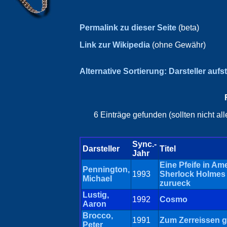
Permalink zu dieser Seite
(beta)
Link zur Wikipedia
(ohne Gewähr)
Alternative Sortierung: Darsteller aufs
6 Einträge gefunden (sollten nicht a
Sync.-
Darsteller
Titel
Jahr
Eine Pfeife in Ame
Pennington,
1993
Sherlock Holmes 
Michael
zurueck
Lustig,
1992
Cosmo
Aaron
Brocco,
1991
Zum Zerreissen 
Peter