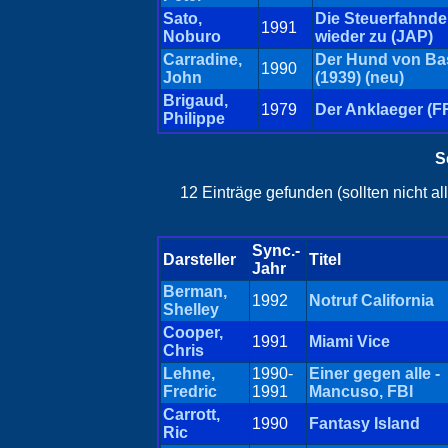
Sato,
Die Steuerfahnde
1991
Noburo
wieder zu (JAP)
Carradine,
Der Hund von Bas
1990
John
(1939) (neu)
Brigaud,
1979
Der Anklaeger (F
Philippe
S
12 Einträge gefunden (sollten nicht a
Sync.-
Darsteller
Titel
Jahr
Berman,
1992
Notruf California
Shelley
Cooper,
1991
Miami Vice
Chris
Lehne,
1990-
Einer gegen alle -
Fredric
1991
Mancuso, FBI
Carrott,
1990
Fantasy Island
Ric