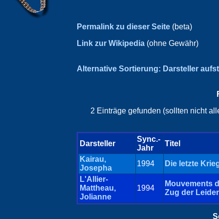
Permalink zu dieser Seite
(beta)
Link zur Wikipedia
(ohne Gewähr)
Alternative Sortierung: Darsteller aufs
2 Einträge gefunden (sollten nicht a
Sync.-
Darsteller
Titel
Jahr
Kairau,
1994
Die letzte Krie
Josepha
L'Allier-
Mouvements du
Mattheau,
1994
Zug der Leide
Jolianne
S