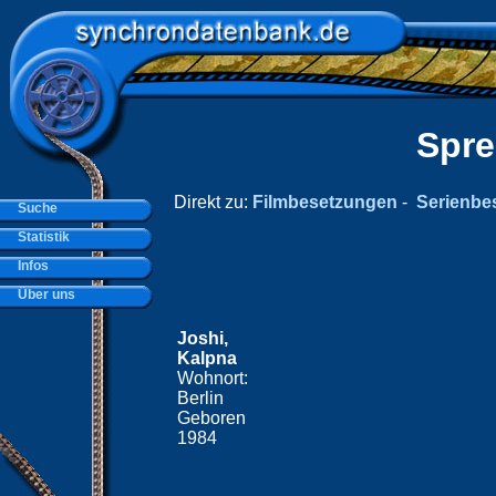
Spre
Direkt zu:
Filmbesetzungen
-
Serienbe
Suche
Statistik
Infos
Über uns
Joshi,
Kalpna
Wohnort:
Berlin
Geboren
1984