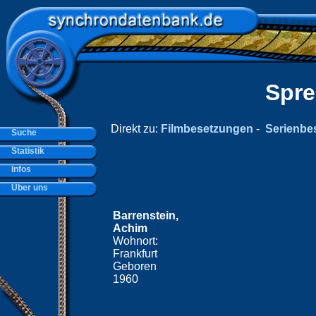
Spre
Direkt zu:
Filmbesetzungen
-
Serienbe
Suche
Statistik
Infos
Über uns
Barrenstein,
Achim
Wohnort:
Frankfurt
Geboren
1960