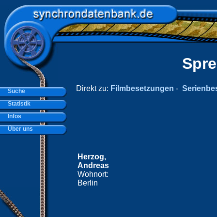
Spre
Direkt zu:
Filmbesetzungen
-
Serienbe
Suche
Statistik
Infos
Über uns
Herzog,
Andreas
Wohnort:
Berlin