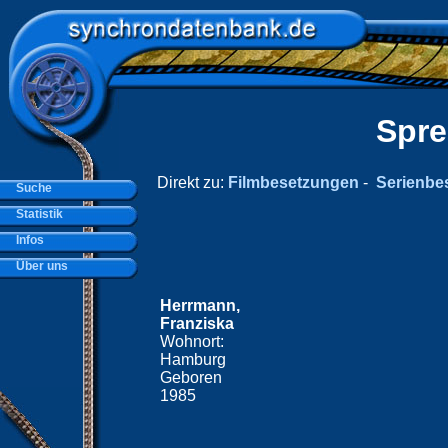
Spre
Direkt zu:
Filmbesetzungen
-
Serienbe
Suche
Statistik
Infos
Über uns
Herrmann,
Franziska
Wohnort:
Hamburg
Geboren
1985