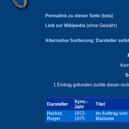
Permalink zu dieser Seite
(beta)
Link zur Wikipedia
(ohne Gewähr)
Alternative Sortierung: Darsteller aufs
Kei
S
1 Eintrag gefunden (sollte dieser ni
Sync.-
Darsteller
Titel
Jahr
Herbst,
1972-
Im Auftrag von
Roger
1975
Madame