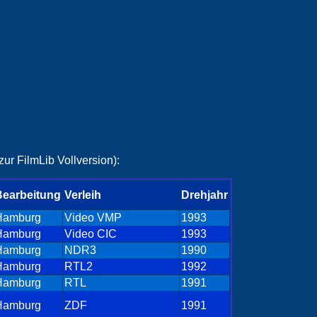
ur FilmLib Vollversion):
Bearbeitung
Verleih
Drehjahr
Hamburg
Video VMP
1993
Hamburg
Video CIC
1993
Hamburg
NDR3
1990
Hamburg
RTL2
1992
Hamburg
RTL
1991
Hamburg
ZDF
1991