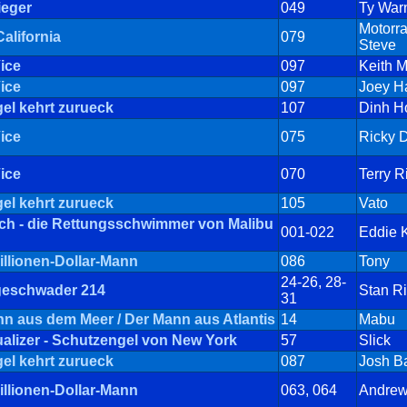
ieger
049
Ty War
Motorr
California
079
Steve
ice
097
Keith M
ice
097
Joey H
el kehrt zurueck
107
Dinh H
ice
075
Ricky 
ice
070
Terry R
el kehrt zurueck
105
Vato
ch - die Rettungsschwimmer von Malibu
001-022
Eddie 
illionen-Dollar-Mann
086
Tony
24-26, 28-
geschwader 214
Stan R
31
n aus dem Meer / Der Mann aus Atlantis
14
Mabu
alizer - Schutzengel von New York
57
Slick
el kehrt zurueck
087
Josh Ba
illionen-Dollar-Mann
063, 064
Andrew