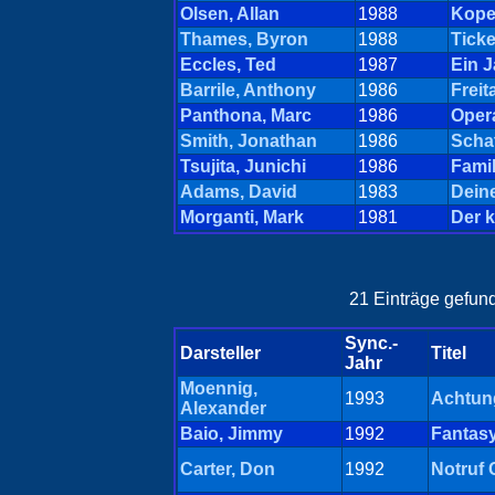
Olsen, Allan
1988
Kopen
Thames, Byron
1988
Tick
Eccles, Ted
1987
Ein J
Barrile, Anthony
1986
Freit
Panthona, Marc
1986
Opera
Smith, Jonathan
1986
Scha
Tsujita, Junichi
1986
Famil
Adams, David
1983
Dein
Morganti, Mark
1981
Der 
21 Einträge gefund
Sync.-
Darsteller
Titel
Jahr
Moennig,
1993
Achtung
Alexander
Baio, Jimmy
1992
Fantasy
Carter, Don
1992
Notruf 