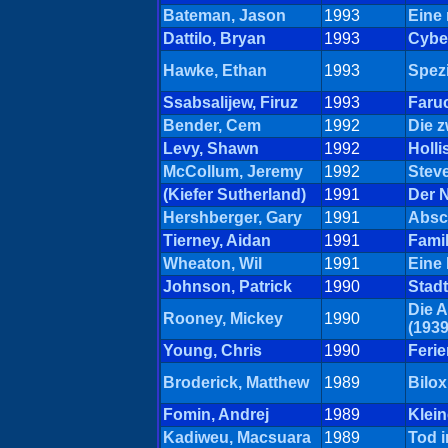
Bateman, Jason
1993
Eine
Dattilo, Bryan
1993
Cybe
Hawke, Ethan
1993
Spezi
Ssabsalijew, Firuz
1993
Faru
Bender, Cem
1992
Die z
Levy, Shawn
1992
Holli
McCollum, Jeremy
1992
Steve
(Kiefer Sutherland)
1991
Der 
Hershberger, Gary
1991
Absc
Tierney, Aidan
1991
Famil
Wheaton, Wil
1991
Eine
Johnson, Patrick
1990
Stadt
Die 
Rooney, Mickey
1990
(1939
Young, Chris
1990
Ferie
Broderick, Matthew
1989
Bilox
Fomin, Andrej
1989
Klein
Kadiweu, Macsuara
1989
Tod 