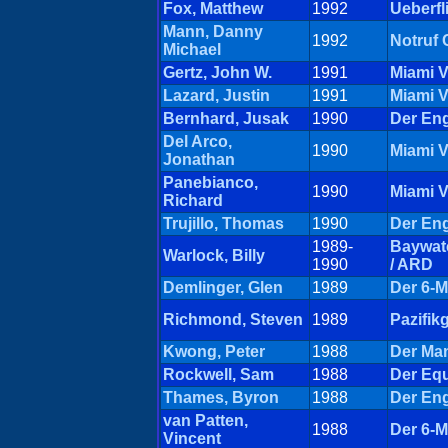
Fox, Matthew
1992
Ueberfl
Mann, Danny
1992
Notruf 
Michael
Gertz, John W.
1991
Miami V
Lazard, Justin
1991
Miami V
Bernhard, Jusak
1990
Der Eng
Del Arco,
1990
Miami V
Jonathan
Panebianco,
1990
Miami V
Richard
Trujillo, Thomas
1990
Der Eng
1989-
Baywat
Warlock, Billy
1990
/ ARD
Demlinger, Glen
1989
Der 6-M
Richmond, Steven
1989
Pazifik
Kwong, Peter
1988
Der Man
Rockwell, Sam
1988
Der Equ
Thames, Byron
1988
Der Eng
van Patten,
1988
Der 6-M
Vincent