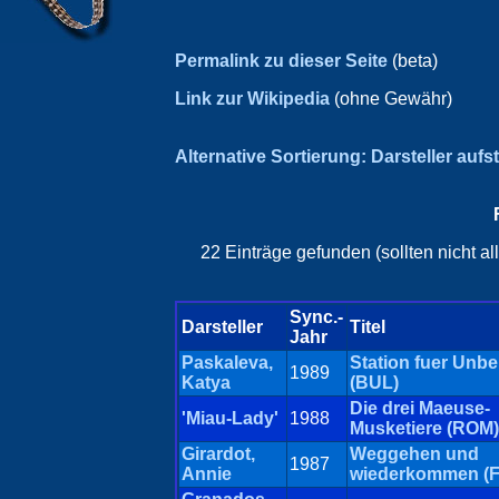
Permalink zu dieser Seite
(beta)
Link zur Wikipedia
(ohne Gewähr)
Alternative Sortierung: Darsteller aufs
22 Einträge gefunden (sollten nicht a
Sync.-
Darsteller
Titel
Jahr
Paskaleva,
Station fuer Unb
1989
Katya
(BUL)
Die drei Maeuse-
'Miau-Lady'
1988
Musketiere (ROM)
Girardot,
Weggehen und
1987
Annie
wiederkommen (