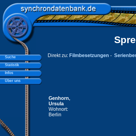
Spre
Direkt zu:
Filmbesetzungen
-
Serienbe
Suche
Statistik
Infos
Über uns
Genhorn,
Ursula
Wohnort:
Berlin