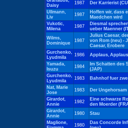
Granados,
1987
Der Karrierist (C
Daisy
Ullmann,
Hoffen wir, dass e
1987
Liv
Maedchen wird
Vukotic,
Diesmal sprechen
1987
Milena
ueber Maenner (I
Julius Caesar, de
Wilms,
1987
von Rom (neu) - J
Dominique
Caesar, Erobere
Gurchenko,
1986
Applaus, Applaus
Lyudmila
Yamada,
Im Schatten des
1984
Isuzu
(JAP)
Gurchenko,
1983
Bahnhof fuer zwe
Lyudmila
Nat, Marie
1983
Der Ungehorsam
Jose
Girardot,
Eine schwarze Ro
1982
Annie
den Moerder (FR
Girardot,
1980
Stau
Annie
Maglione,
Das Concorde In
1980
Fiamma
(neu)