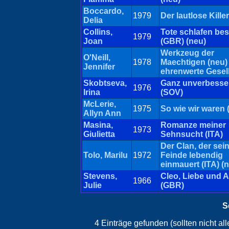
Boccardo,
1979
Der lautlose Killer
Delia
Collins,
Tote schlafen be
1979
Joan
(GBR) (neu)
Werkzeug der
O'Neill,
1978
Maechtigen (neu) 
Jennifer
ehrenwerte Gesel
Skobtseva,
Ganz unverbesser
1976
Irina
(SOV)
McLerie,
1975
So wie wir waren 
Allyn Ann
Masina,
Romanze meiner
1973
Giulietta
Sehnsucht (ITA)
Der Clan, der sei
Tolo, Marilu
1972
Feinde lebendig
einmauert (ITA) (
Stevens,
Cleo, Liebe und A
1966
Julie
(GBR)
S
4 Einträge gefunden (sollten nicht a