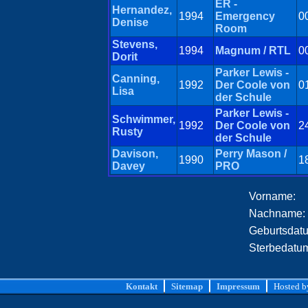
ER -
Hernandez,
1994
Emergency
0
Denise
Room
Stevens,
1994
Magnum / RTL
0
Dorit
Parker Lewis -
Canning,
1992
Der Coole von
0
Lisa
der Schule
Parker Lewis -
Schwimmer,
1992
Der Coole von
2
Rusty
der Schule
Davison,
Perry Mason /
1990
1
Davey
PRO
Vorname:
Nachname:
Geburtsdat
Sterbedatu
Kontakt
Sitemap
Impressum
Hosted 