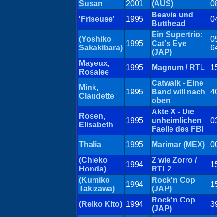
Susan
2001
(AUS)
0
Beavis und
'Friseuse'
1995
0
Butthead
Ein Supertrio:
(Yoshiko
0
1995
Cat's Eye
Sakakibara)
6
(JAP)
Mayeux,
1995
Magnum / RTL
1
Rosalee
Catwalk - Eine
Mink,
1995
Band will nach
4
Claudette
oben
Akte X - Die
Rosen,
1995
unheimlichen
0
Elisabeth
Faelle des FBI
Thalia
1995
Marimar (MEX)
0
(Chieko
Z wie Zorro /
1994
1
Honda)
RTL2
(Kumiko
Rock'n Cop
1994
1
Takizawa)
(JAP)
Rock'n Cop
(Reiko Kito)
1994
3
(JAP)