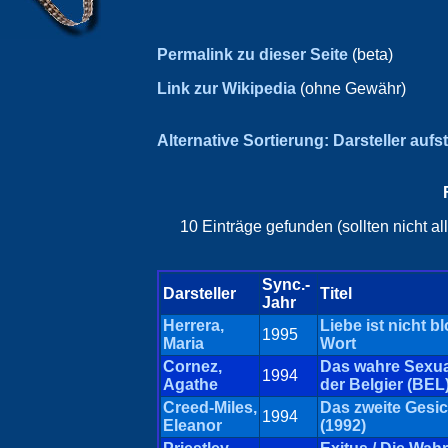
Permalink zu dieser Seite
(beta)
Link zur Wikipedia
(ohne Gewähr)
Alternative Sortierung: Darsteller aufs
10 Einträge gefunden (sollten nicht a
Sync.-
Darsteller
Titel
Jahr
Herrera,
Liebe ist nicht b
1995
Maria
Wort
Cornez,
Das wahre Sexua
1994
Agathe
der Belgier (BEL
Creed-Miles,
Das zweite Gesi
1994
Eleanor
(1992)