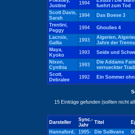
Priestley,
Exitus / Die Wahr
1994
Justine
fuehrt zum Tod
Scott Davis,
1994
Das Boese 3
Sarah
Trentini,
1994
Ghoulies 4
Peggy
Lacroix,
Algerien, Algerien
1993
Gallia
Jahre der Trenn
Maya,
1993
Seide und Schwe
Kyoko
Nixon,
Die Addams Fami
1993
Cynthia
verrueckter Tradi
Scott,
1992
Ein Sommer ohn
Debralee
S
15 Einträge gefunden (sollten nicht a
Sync.-
Darsteller
Titel
E
Jahr
Hannaford,
1995-
Die Sullivans
0