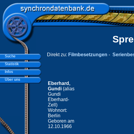
Spre
Direkt zu:
Filmbesetzungen
-
Serienbe
Suche
Statistik
Infos
Über uns
Eberhard,
Gundi
(alias
Gundi
Eberhard-
Zell)
Wohnort:
Berlin
Geboren am
12.10.1966