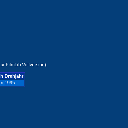
ur FilmLib Vollversion):
ih
Drehjahr
lm
1995