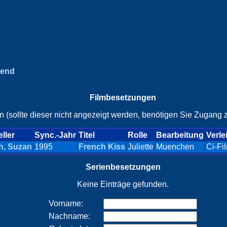
gend
Filmbesetzungen
n (sollte dieser nicht angezeigt werden, benötigen Sie Zugang z
ller
Sync.-Jahr
Titel
Rolle
Bearbeitung
Verle
h, Suzan
1995
French Kiss
Juliette
Muenchen
Ci-Fi
Serienbesetzungen
Keine Einträge gefunden.
Vorname:
Nachname: