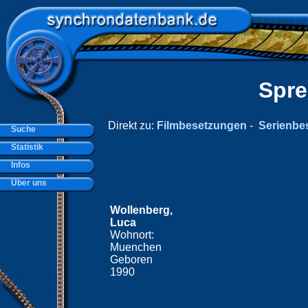
Spre
Direkt zu:
Filmbesetzungen
-
Serienbe
Suche
Statistik
Infos
Über uns
Wollenberg,
Luca
Wohnort:
Muenchen
Geboren
1990