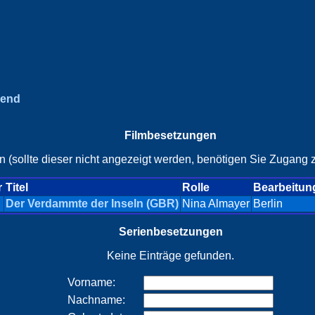
gend
Filmbesetzungen
n (sollte dieser nicht angezeigt werden, benötigen Sie Zugang z
r
Titel
Rolle
Bearbeitun
Der Verdammte der Inseln (GBR)
Nina Almayer
Berlin
Serienbesetzungen
Keine Einträge gefunden.
Vorname:
Nachname: