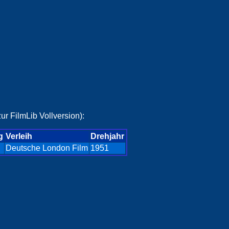
ur FilmLib Vollversion):
g
Verleih
Drehjahr
Deutsche London Film
1951