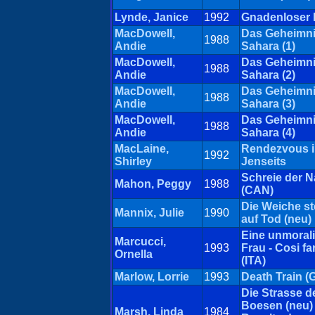
Lynde, Janice
1992
Gnadenloser 
MacDowell,
Das Geheimni
1988
Andie
Sahara (1)
MacDowell,
Das Geheimni
1988
Andie
Sahara (2)
MacDowell,
Das Geheimni
1988
Andie
Sahara (3)
MacDowell,
Das Geheimni
1988
Andie
Sahara (4)
MacLaine,
Rendezvous 
1992
Shirley
Jenseits
Schreie der N
Mahon, Peggy
1988
(CAN)
Die Weiche st
Mannix, Julie
1990
auf Tod (neu)
Eine unmoral
Marcucci,
1993
Frau - Cosi fa
Ornella
(ITA)
Marlow, Lorrie
1993
Death Train (
Die Strasse d
Boesen (neu) 
Marsh, Linda
1984