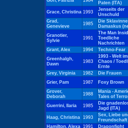
Gori, Patrizia
1984
Paten (ITA)
Jenseits der
Grace, Christina
1993
Unschuld
Grad,
Die Sklavinn
1985
Genevieve
Damaskus (n
The Man Insid
Granotier,
1991
Toedliche
Sylvie
Nachrichten
Grant, Alex
1994
Techno-Fear
1993 - Welt im
Greenhalgh,
1983
Chaos / Toedl
Dawn
Ernte
Grey, Virginia
1982
Die Frauen
Grier, Pam
1987
Foxy Brown
Grover,
Mania - Amer
1988
Deborah
Tales of Terro
Die gnadenlo
Guerrini, Ilaria
1985
Jagd (ITA)
Sex, Liebe un
Haag, Christina
1993
Freundschaft
Hamilton, Alexa
1991
Dragonfight