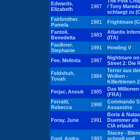
The Pink Chiq
Edwards,
1987
/ Tony Mared
Elizabeth
schlaegt zu (
Fairbrother,
1981
Frightmare (
Pamela
Fantoli,
Atlantis Infer
1983
Benedetta
(ITA)
Faulkner,
1991
Howling V
Stephanie
Nightmare on
Fee, Melinda
1987
Street 2: Die
Terror aus de
Feldshuh,
1984
Wolken -
Tovah
Killerbienen 2
Das Millionen
Ferjac, Anouk
1985
(FRA)
Ferratti,
Commando Si
1988
Rebecca
Assassins
Boris & Natas
Foray, June
1991
Duemmer als 
CIA erlaubt
Stacey - Blon
Ford, Anitra
1983
schnell und