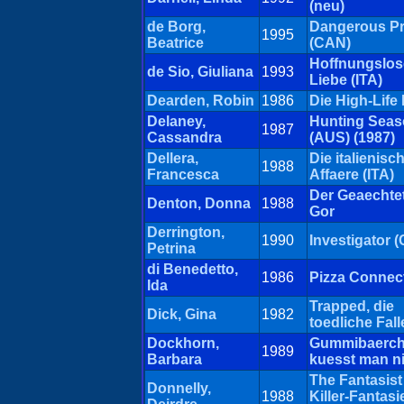
(neu)
de Borg,
Dangerous P
1995
Beatrice
(CAN)
Hoffnungslos
de Sio, Giuliana
1993
Liebe (ITA)
Dearden, Robin
1986
Die High-Life 
Delaney,
Hunting Sea
1987
Cassandra
(AUS) (1987)
Dellera,
Die italienisc
1988
Francesca
Affaere (ITA)
Der Geaechte
Denton, Donna
1988
Gor
Derrington,
1990
Investigator 
Petrina
di Benedetto,
1986
Pizza Connec
Ida
Trapped, die
Dick, Gina
1982
toedliche Fall
Dockhorn,
Gummibaerc
1989
Barbara
kuesst man n
The Fantasist 
Donnelly,
1988
Killer-Fantasi