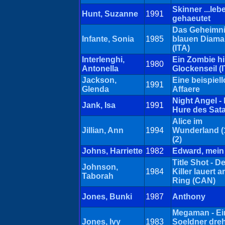
Skinner ...leb
Hunt, Suzanne
1991
gehaeutet
Das Geheimni
Infante, Sonia
1985
blauen Diama
(ITA)
Interlenghi,
Ein Zombie h
1980
Antonella
Glockenseil (
Jackson,
Eine beispiel
1991
Glenda
Affaere
Night Angel - 
Jank, Isa
1991
Hure des Sat
Alice im
Jillian, Ann
1994
Wunderland (
(2)
Johns, Harriette
1982
Edward, mein
Title Shot - De
Johnson,
1984
Killer lauert 
Taborah
Ring (CAN)
Jones, Bunki
1987
Anthony
Megaman - Ei
Jones, Ivy
1983
Soeldner dreh