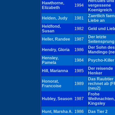
Hercules und
Hawthorne,
1994
vergessene
Elizabeth
Koenigreich
Zaertlich faen
Helden, Judy
1981
Liebe an
Heldfond,
1982
Geld und Lie
Susan
Der letzte
Heller, Randee
1987
Seitensprung
Der Sohn des
Hendry, Gloria
1986
Mandingo (ne
Hensley,
1984
Psycho-Killer
Pamela
Der reisende
Hill, Marianna
1985
Henker
Das Raubtier
Honorat,
1989
rechnet ab (F
Francoise
(neu2)
Frohe
Hubley, Season
1987
Weihnachten,
Kingsley
Hunt, Marsha A.
1986
Das Tier 2