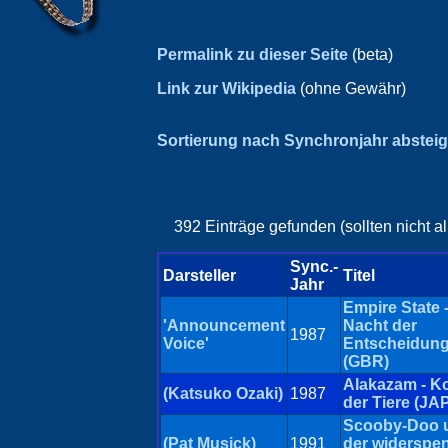
Permalink zu dieser Seite
(beta)
Link zur Wikipedia
(ohne Gewähr)
Sortierung nach Synchronjahr abstei
392 Einträge gefunden (sollten nicht a
Sync.-
Darsteller
Titel
Jahr
Empire State -
'Announcement
Nacht der
1987
Voice'
Entscheidun
(GBR)
Alakazam - K
(Katsuko Ozaki)
1987
der Tiere (JA
Scooby-Doo 
(Pat Musick)
1991
der widerspen