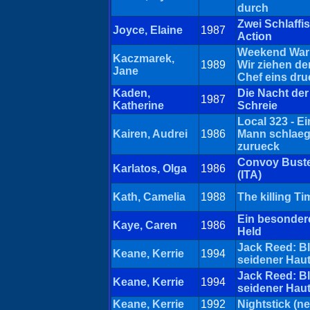
durch
Zwei Schlaffis
Joyce, Elaine
1987
Action
Weekend Warr
Kaczmarek,
1989
Wir ziehen d
Jane
Chef eins dru
Kaden,
Die Nacht der
1987
Katherine
Schreie
Local 323 - Ei
Kairen, Audrei
1986
Mann schlaeg
zurueck
Convoy Bust
Karlatos, Olga
1986
(ITA)
Kath, Camelia
1988
The killing Ti
Ein besonder
Kaye, Caren
1986
Held
Jack Reed: Bl
Keane, Kerrie
1994
seidener Haut
Jack Reed: Bl
Keane, Kerrie
1994
seidener Haut
Keane, Kerrie
1992
Nightstick (ne