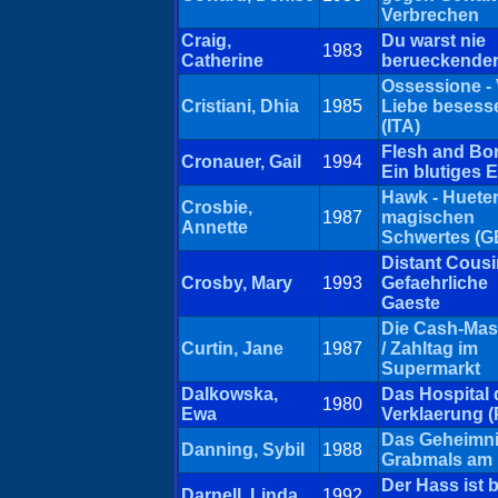
Verbrechen
Craig,
Du warst nie
1983
Catherine
berueckende
Ossessione -
Cristiani, Dhia
1985
Liebe besess
(ITA)
Flesh and Bon
Cronauer, Gail
1994
Ein blutiges 
Hawk - Huete
Crosbie,
1987
magischen
Annette
Schwertes (G
Distant Cousi
Crosby, Mary
1993
Gefaehrliche
Gaeste
Die Cash-Mas
Curtin, Jane
1987
/ Zahltag im
Supermarkt
Dalkowska,
Das Hospital 
1980
Ewa
Verklaerung 
Das Geheimni
Danning, Sybil
1988
Grabmals am 
Der Hass ist b
Darnell, Linda
1992