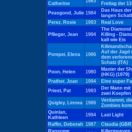
1983
Catherine
Freitag der 13
Das Haus der
Peasgood, Julie
1984
langen Schat
Perez, Rosie
1993
Real Love
The Diamond
Pflieger, Jean
1994
Killing - Dia
kalt wie Eis
Kilimandschar
Auf der Jagd
Pompei, Elena
1986
dem verloren
Schatz (ITA)
Master der Sh
Poon, Helen
1980
(HKG) (1979)
Prather, Joan
1994
Eine super Fa
Der Mann mit
Priest, Pat
1993
zwei Koepfen
Verdammt, di
Quigley, Linnea
1986
Zombies ko
Quinlan,
1994
Last Light
Kathleen
Raffin, Deborah
1987
Claudia (GBR
Ransome,
Killermoeven