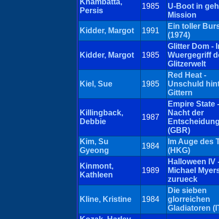
Khambatta,
1985
U-Boot in ge
Persis
Mission
Ein toller Bu
Kidder, Margot
1991
(1974)
Glitter Dom - 
Kidder, Margot
1985
Wuergegriff d
Glitzerwelt
Red Heat -
Kiel, Sue
1985
Unschuld hin
Gittern
Empire State -
Killingback,
Nacht der
1987
Debbie
Entscheidun
(GBR)
Kim, Su
Im Auge des T
1984
Gyeong
(HKG)
Halloween IV 
Kinmont,
1989
Michael Myers
Kathleen
zurueck
Die sieben
Kline, Kristine
1984
glorreichen
Gladiatoren (I