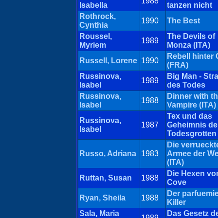
1988
Isabella
tanzen nicht
Rothrock,
1990
The Best
Cynthia
Roussel,
The Devils of
1989
Myriem
Monza (ITA)
Rebell hinter 
Russell, Lorene
1990
(FRA)
Russinova,
Big Man - Str
1989
Isabel
des Todes
Russinova,
Dinner with t
1988
Isabel
Vampire (ITA)
Tex und das
Russinova,
1987
Geheimnis de
Isabel
Todesgrotten 
Die verrueckt
Russo, Adriana
1983
Armee der We
(ITA)
Die Hexen vo
Ruttan, Susan
1988
Cove
Der parfuemie
Ryan, Sheila
1988
Killer
Sala, Maria
Das Gesetz d
1989