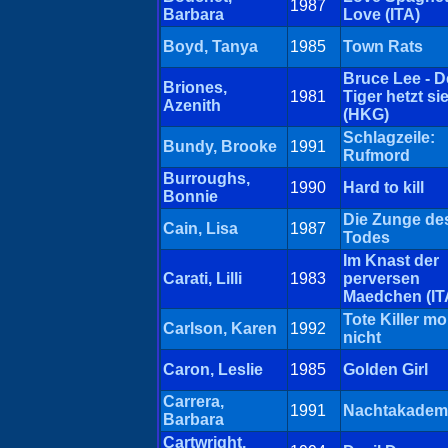
1987
Barbara
Love (ITA)
Boyd, Tanya
1985
Town Rats
Bruce Lee - D
Briones,
1981
Tiger hetzt sie
Azenith
(HKG)
Schlagzeile:
Bundy, Brooke
1991
Rufmord
Burroughs,
1990
Hard to kill
Bonnie
Die Zunge de
Cain, Lisa
1987
Todes
Im Knast der
Carati, Lilli
1983
perversen
Maedchen (IT
Tote Killer m
Carlson, Karen
1992
nicht
Caron, Leslie
1985
Golden Girl
Carrera,
1991
Nachtakadem
Barbara
Cartwright,