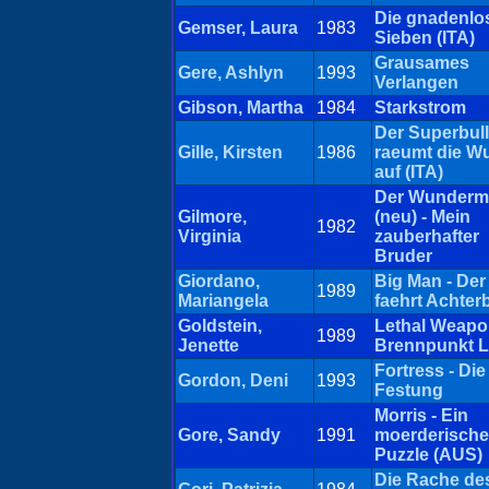
Die gnadenlo
Gemser, Laura
1983
Sieben (ITA)
Grausames
Gere, Ashlyn
1993
Verlangen
Gibson, Martha
1984
Starkstrom
Der Superbul
Gille, Kirsten
1986
raeumt die W
auf (ITA)
Der Wunder
Gilmore,
(neu) - Mein
1982
Virginia
zauberhafter
Bruder
Giordano,
Big Man - Der
1989
Mariangela
faehrt Achter
Goldstein,
Lethal Weapon
1989
Jenette
Brennpunkt L
Fortress - Die
Gordon, Deni
1993
Festung
Morris - Ein
Gore, Sandy
1991
moerderisch
Puzzle (AUS)
Die Rache de