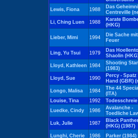
Das Geheimni
Lewis, Fiona
1988
Centreville (n
Karate Bomb
Li, Ching Luen
1988
(HKG)
Die Sache mi
Lieber, Mimi
1994
Feuer
Das Hoellento
Ling, Yu Tsui
1979
Shaolin (HKG
Shooting Sta
Lloyd, Kathleen
1984
(1983)
Percy - Spatz 
Lloyd, Sue
1990
Hand (GBR) (
The 44 Specia
Longo, Malisa
1984
(ITA)
Louise, Tina
1992
Todesschreie
Avalanche -
Luedke, Cindy
1986
Toedliche La
Black Panthe
Luk, Julie
1987
(HKG) (1987)
Lunghi, Cherie
1986
Parker (1984)