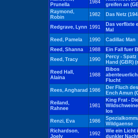
1984
Prunella
greifen an (G
Raymond,
1982
Das Netz (194
Robin
Das verflixte 
Redgrave, Lynn
1991
Mal
Reed, Pamela
1990
Cadillac Man
Reed, Shanna
1988
Ein Fall fuer 
Percy - Spatz 
Reed, Tracy
1990
Hand (GBR) (
Bibos
Reed Hall,
1988
abenteuerlich
Alaina
Flucht
Der Fluch des
Rees, Angharad
1986
Ench Amun (
King Frat - Di
Reiland,
1981
Wildschweine
Rahnee
los
Spezialkomm
Renzi, Eva
1986
Wildgaense
Richardson,
Wie ein Licht 
1992
Joely
dunkler Nach