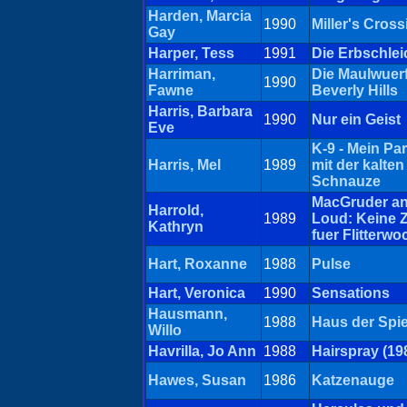
Harden, Marcia
1990
Miller's Cross
Gay
Harper, Tess
1991
Die Erbschlei
Harriman,
Die Maulwuer
1990
Fawne
Beverly Hills
Harris, Barbara
1990
Nur ein Geist
Eve
K-9 - Mein Par
Harris, Mel
1989
mit der kalten
Schnauze
MacGruder a
Harrold,
1989
Loud: Keine Z
Kathryn
fuer Flitterw
Hart, Roxanne
1988
Pulse
Hart, Veronica
1990
Sensations
Hausmann,
1988
Haus der Spie
Willo
Havrilla, Jo Ann
1988
Hairspray (19
Hawes, Susan
1986
Katzenauge