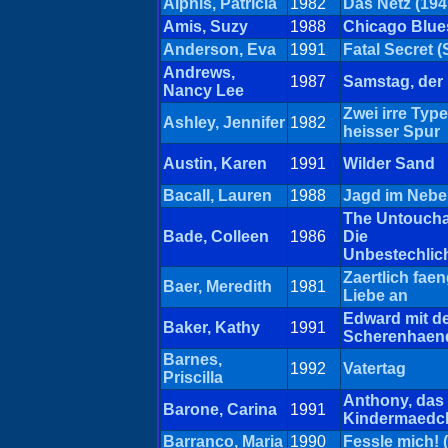
Alphis, Patricia
1982
Das Netz (194
Amis, Suzy
1988
Chicago Blue
Anderson, Eva
1991
Fatal Secret 
Andrews,
1987
Samstag, der 
Nancy Lee
Zwei irre Typ
Ashley, Jennifer
1982
heisser Spur
Austin, Karen
1991
Wilder Sand
Bacall, Lauren
1988
Jagd im Nebe
The Untoucha
Bade, Colleen
1986
Die
Unbestechlic
Zaertlich faen
Baer, Meredith
1981
Liebe an
Edward mit d
Baker, Kathy
1991
Scherenhaen
Barnes,
1992
Vatertag
Priscilla
Anthony, das
Barone, Carina
1991
Kindermaedc
Barranco, Maria
1990
Fessle mich! 