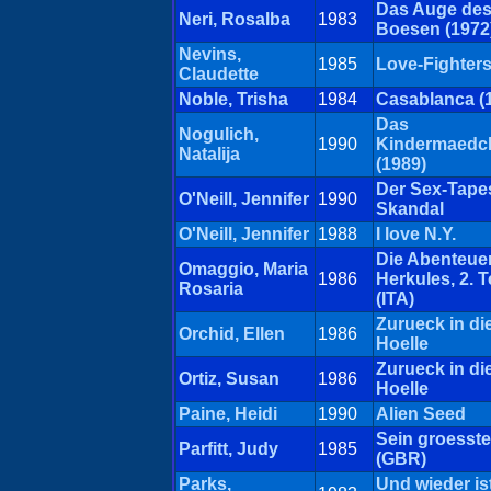
Das Auge de
Neri, Rosalba
1983
Boesen (1972
Nevins,
1985
Love-Fighter
Claudette
Noble, Trisha
1984
Casablanca (
Das
Nogulich,
1990
Kindermaedc
Natalija
(1989)
Der Sex-Tape
O'Neill, Jennifer
1990
Skandal
O'Neill, Jennifer
1988
I love N.Y.
Die Abenteue
Omaggio, Maria
1986
Herkules, 2. Te
Rosaria
(ITA)
Zurueck in di
Orchid, Ellen
1986
Hoelle
Zurueck in di
Ortiz, Susan
1986
Hoelle
Paine, Heidi
1990
Alien Seed
Sein groesste
Parfitt, Judy
1985
(GBR)
Parks,
Und wieder is