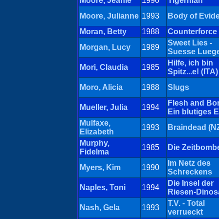
Moore, Jeanie
1990
Tigerman
Moore, Julianne
1993
Body of Evid
Moran, Betty
1988
Counterforce
Sweet Lies -
Morgan, Lucy
1989
Suesse Lueg
Hilfe, ich bin
Mori, Claudia
1985
Spitz...e! (ITA)
Moro, Alicia
1988
Slugs
Flesh and Bon
Mueller, Julia
1994
Ein blutiges 
Mulfaxe,
1993
Braindead (N
Elizabeth
Murphy,
1985
Die Zeitbombe
Fidelma
Im Netz des
Myers, Kim
1990
Schreckens
Die Insel der
Naples, Toni
1994
Riesen-Dinos
T.V. - Total
Nash, Gela
1993
verrueckt