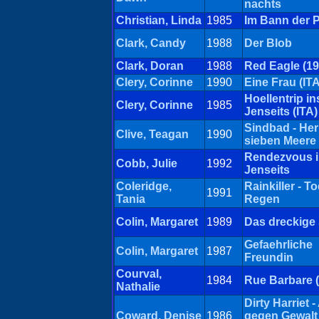
nachts
Christian, Linda
1985
Im Bann der 
Clark, Candy
1988
Der Blob
Clark, Doran
1988
Red Eagle (19
Clery, Corinne
1990
Eine Frau (ITA
Hoellentrip in
Clery, Corinne
1985
Jenseits (ITA)
Sindbad - Her
Clive, Teagan
1990
sieben Meere
Rendezvous 
Cobb, Julie
1992
Jenseits
Coleridge,
Rainkiller - T
1991
Tania
Regen
Colin, Margaret
1989
Das dreckige 
Gefaehrliche
Colin, Margaret
1987
Freundin
Courval,
1984
Rue Barbare 
Nathalie
Dirty Harriet -
Coward, Denise
1986
gegen Gewalt