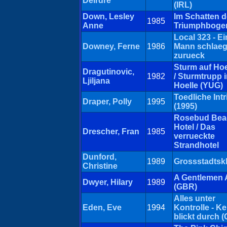
Deirdre
(IRL)
Down, Lesley
Im Schatten 
1985
Anne
Triumphboge
Local 323 - Ei
Downey, Ferne
1986
Mann schlaeg
zurueck
Sturm auf Ho
Dragutinovic,
1982
/ Sturmtrupp i
Ljiljana
Hoelle (YUG)
Toedliche Int
Draper, Polly
1995
(1995)
Rosebud Bea
Hotel / Das
Drescher, Fran
1985
verrueckte
Strandhotel
Dunford,
1989
Grossstadtsk
Christine
A Gentlemen A
Dwyer, Hilary
1989
(GBR)
Alles unter
Eden, Eve
1994
Kontrolle - Ke
blickt durch 