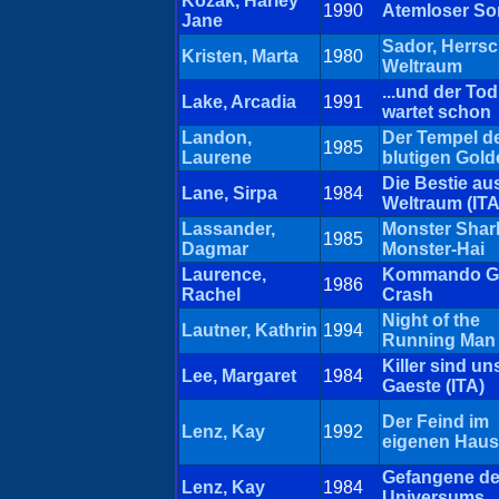
Kozak, Harley
1990
Atemloser S
Jane
Sador, Herrsc
Kristen, Marta
1980
Weltraum
...und der Tod
Lake, Arcadia
1991
wartet schon
Landon,
Der Tempel d
1985
Laurene
blutigen Gold
Die Bestie a
Lane, Sirpa
1984
Weltraum (ITA
Lassander,
Monster Shark
1985
Dagmar
Monster-Hai
Laurence,
Kommando G
1986
Rachel
Crash
Night of the
Lautner, Kathrin
1994
Running Man
Killer sind un
Lee, Margaret
1984
Gaeste (ITA)
Der Feind im
Lenz, Kay
1992
eigenen Haus
Gefangene d
Lenz, Kay
1984
Universums