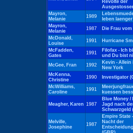
Revolte der
Ausgestosse
Mayron,
Lebensmued
1989
Melanie
leben laenger
Mayron,
1987
Die Frau vom
Melanie
McDonald,
1991
Hurricane Sm
Louise
McFadden,
Filofax - Ich 
1991
Gates
und Du bist n
Kevin - Allein 
McGee, Fran
1992
New York
McKenna,
1990
Investigator 
Christine
McWilliams,
Meerjungfrau
1991
Caroline
kuessen bess
Blue Money / 
Meagher, Karen
1987
Jagd nach d
Schwarzgeld 
Empire State -
Melville,
Nacht der
1987
Josephine
Entscheidun
(GBR)