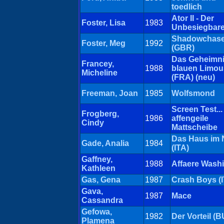
toedlich
Ator II - Der
Foster, Lisa
1983
Unbesiegbare
Shadowchase
Foster, Meg
1992
(GBR)
Das Geheimni
Francey,
1988
blauen Limou
Micheline
(FRA) (neu)
Freeman, Joan
1985
Wolfsmond
Screen Test...
Frogberg,
1986
affengeile
Cindy
Mattscheibe
Das Haus im 
Gade, Analia
1984
(ITA)
Gaffney,
1988
Affaere Wash
Kathleen
Gas, Gena
1987
Crash Boys (I
Gava,
1987
Mace
Cassandra
Gefowa,
1982
Der Vorteil (B
Plamena