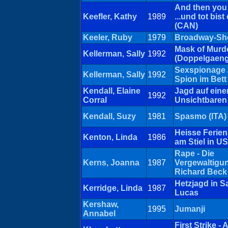
And then you 
Keefler, Kathy
1989
...und tot bist
(CAN)
Keeler, Ruby
1979
Broadway-S
Mask of Murd
Kellerman, Sally
1992
(Doppelgaeng
Sexspionage 
Kellerman, Sally
1992
Spion im Bett
Kendall, Elaine
Jagd auf eine
1992
Corral
Unsichtbaren
Kendall, Suzy
1981
Spasmo (ITA)
Heisse Ferien 
Kenton, Linda
1986
am Stiel in U
Rape - Die
Kerns, Joanna
1987
Vergewaltigu
Richard Beck
Hetzjagd in S
Kerridge, Linda
1987
Lucas
Kershaw,
1995
Jumanji
Annabel
First Strike - 