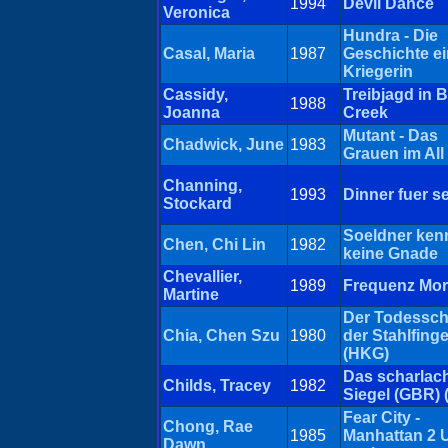
1994
Devil Dance
Veronica
Hundra - Die
Casal, Maria
1987
Geschichte ei
Kriegerin
Cassidy,
Treibjagd in B
1988
Joanna
Creek
Mutant - Das
Chadwick, June
1983
Grauen im All
Channing,
1993
Dinner fuer s
Stockard
Soeldner ken
Chen, Chi Lin
1982
keine Gnade
Chevallier,
1989
Frequenz Mo
Martine
Der Todessch
Chia, Chen Szu
1980
der Stahlfinge
(HKG)
Das scharlac
Childs, Tracey
1982
Siegel (GBR) 
Fear City -
Chong, Rae
1985
Manhattan 2 
Dawn