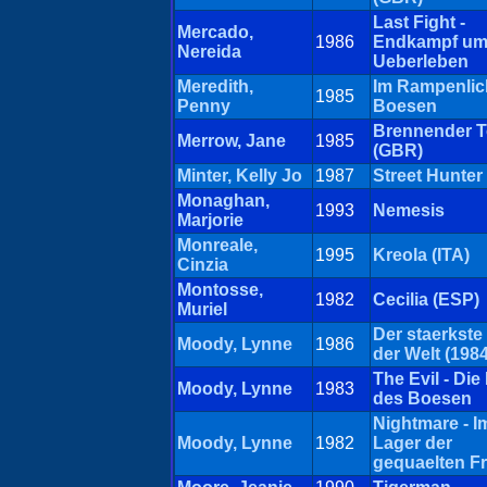
Last Fight -
Mercado,
1986
Endkampf u
Nereida
Ueberleben
Meredith,
Im Rampenlic
1985
Penny
Boesen
Brennender 
Merrow, Jane
1985
(GBR)
Minter, Kelly Jo
1987
Street Hunter
Monaghan,
1993
Nemesis
Marjorie
Monreale,
1995
Kreola (ITA)
Cinzia
Montosse,
1982
Cecilia (ESP)
Muriel
Der staerkst
Moody, Lynne
1986
der Welt (1984
The Evil - Die
Moody, Lynne
1983
des Boesen
Nightmare - I
Moody, Lynne
1982
Lager der
gequaelten F