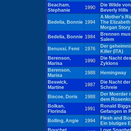
Beacham,
Die Wilde von
1990
Stephanie
Beverly Hills
A Mother's Ri
Bedelia, Bonnie
1994
The Elizabeth
Morgan Story
Brennen mus
Bedelia, Bonnie
1984
Salem
Der geheimni
Benussi, Femi
1976
Killer (ITA)
Berenson,
Die Nacht de
1990
Marisa
Zyklons
Berenson,
1988
Hemingway
Marisa
Beswick,
Die Nacht der
1987
Martine
Schreie
Der Moerder m
Biscoe, Doris
1988
dem Rosenkr
Bolkan,
Ronald Biggs 
1991
Florinda
Gefangen in 
Flesh and Bon
Bolling, Angie
1994
Ein blutiges 
Bouchet,
Love Spaghet