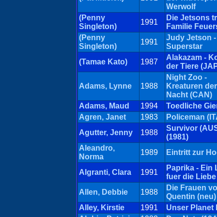
Werwolf
(Penny
Die Jetsons t
1991
Singleton)
Familie Feuer
(Penny
Judy Jetson -
1991
Singleton)
Superstar
Alakazam - K
(Tamae Kato)
1987
der Tiere (JA
Night Zoo -
Adams, Lynne
1988
Kreaturen der
Nacht (CAN)
Adams, Maud
1994
Toedliche Gie
Agren, Janet
1983
Policeman (IT
Survivor (AU
Agutter, Jenny
1988
(1981)
Aleandro,
1989
Eintritt zur Ho
Norma
Paprika - Ein
Algranti, Clara
1991
fuer die Liebe
Die Frauen v
Allen, Debbie
1988
Quentin (neu)
Alley, Kirstie
1991
Unser Planet