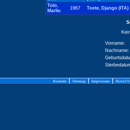
Tolo,
1967
Toete, Django (ITA)
Marilu
S
Kei
Vorname:
Nachname:
Geburtsdat
Sterbedatu
Kontakt
Sitemap
Impressum
Hosted 