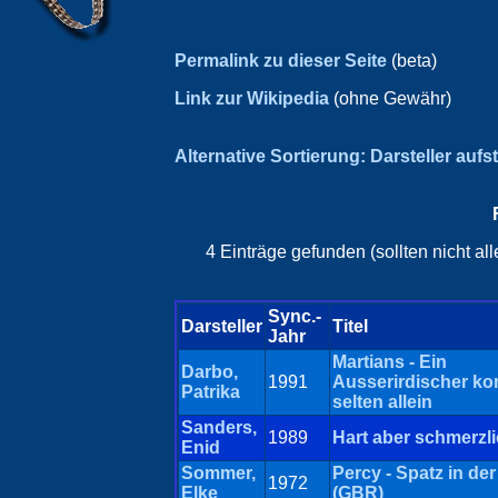
Permalink zu dieser Seite
(beta)
Link zur Wikipedia
(ohne Gewähr)
Alternative Sortierung: Darsteller aufs
4 Einträge gefunden (sollten nicht a
Sync.-
Darsteller
Titel
Jahr
Martians - Ein
Darbo,
1991
Ausserirdischer k
Patrika
selten allein
Sanders,
1989
Hart aber schmerzl
Enid
Sommer,
Percy - Spatz in de
1972
Elke
(GBR)