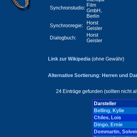
Film
Synchronstudio:
GmbH,
Berlin
Horst
Synchronregie:
Geisler
Horst
Dialogbuch:
Geisler
Link zur Wikipedia
(ohne Gewähr)
Alternative Sortierung: Herren und D
24 Einträge gefunden (sollten nicht a
Darsteller
Belling, Kylie
Chiles, Lois
Dingo, Ernie
Dommartin, Solvei