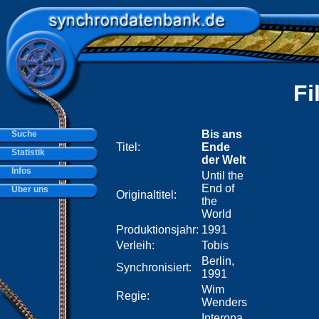
Fi
Bis ans
Suche
Titel:
Ende
Statistik
der Welt
Infos
Until the
End of
Über uns
Originaltitel:
the
World
Produktionsjahr:
1991
Verleih:
Tobis
Berlin,
Synchronisiert:
1991
Wim
Regie:
Wenders
Interopa