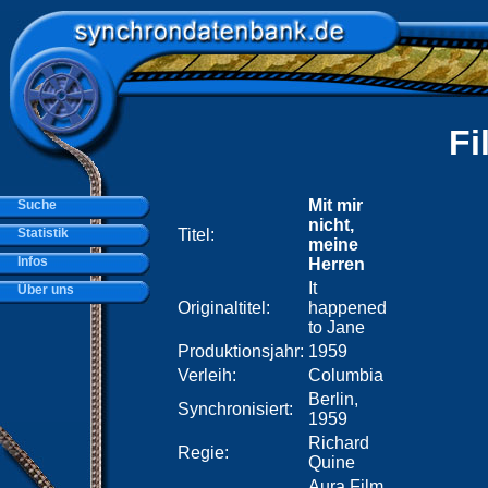
Fi
Mit mir
Suche
nicht,
Statistik
Titel:
meine
Infos
Herren
It
Über uns
Originaltitel:
happened
to Jane
Produktionsjahr:
1959
Verleih:
Columbia
Berlin,
Synchronisiert:
1959
Richard
Regie:
Quine
Aura Film