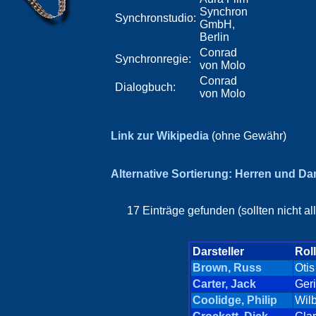
Synchron
Synchronstudio:
GmbH,
Berlin
Conrad
Synchronregie:
von Molo
Conrad
Dialogbuch:
von Molo
Link zur Wikipedia
(ohne Gewähr)
Alternative Sortierung: Herren und D
17 Einträge gefunden (sollten nicht a
Darsteller
Rol
Brown, Russ
Otis
Carter, Jack
Geri
Coolidge, Philip
Wilb