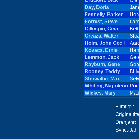
Crockett, Dick
Cla
Day, Doris
Jan
Fennelly, Parker
Hom
Forrest, Steve
Larr
Gillespie, Gina
Bet
Greaza, Walter
Slo
Holm, John Cecil
Aar
Kovacs, Ernie
Har
Lemmon, Jack
Geo
Rayburn, Gene
Gen
Rooney, Teddy
Bill
Showalter, Max
Sel
Whiting, Napoleon
Port
Wickes, Mary
Mati
Filmtitel:
Originaltite
Drehjahr:
Sync.-Jahr