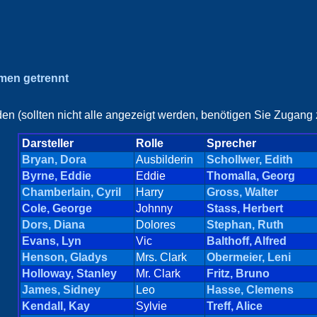
amen getrennt
en (sollten nicht alle angezeigt werden, benötigen Sie Zugang z
Darsteller
Rolle
Sprecher
Bryan, Dora
Ausbilderin
Schollwer, Edith
Byrne, Eddie
Eddie
Thomalla, Georg
Chamberlain, Cyril
Harry
Gross, Walter
Cole, George
Johnny
Stass, Herbert
Dors, Diana
Dolores
Stephan, Ruth
Evans, Lyn
Vic
Balthoff, Alfred
Henson, Gladys
Mrs. Clark
Obermeier, Leni
Holloway, Stanley
Mr. Clark
Fritz, Bruno
James, Sidney
Leo
Hasse, Clemens
Kendall, Kay
Sylvie
Treff, Alice