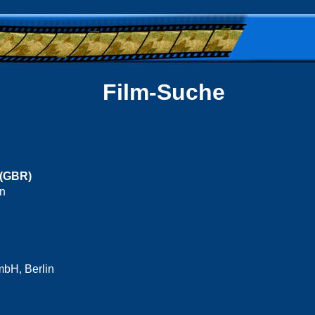
Film-Suche
 (GBR)
in
bH, Berlin