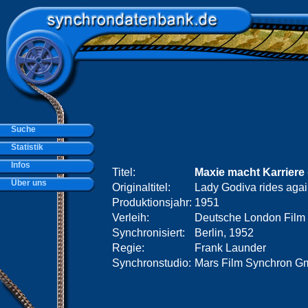
Suche
Statistik
Infos
Titel:
Maxie macht Karriere
Über uns
Originaltitel:
Lady Godiva rides aga
Produktionsjahr:
1951
Verleih:
Deutsche London Film
Synchronisiert:
Berlin, 1952
Regie:
Frank Launder
Synchronstudio:
Mars Film Synchron Gm