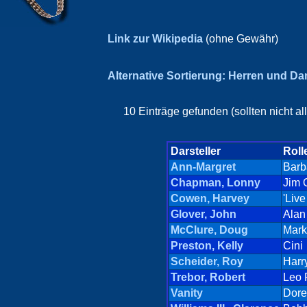
Link zur Wikipedia
(ohne Gewähr)
Alternative Sortierung: Herren und D
10 Einträge gefunden (sollten nicht a
Darsteller
Roll
Ann-Margret
Barb
Chapman, Lonny
Jim 
Cowen, Harvey
'Liv
Glover, John
Alan
McClure, Doug
Mark
Preston, Kelly
Cini
Scheider, Roy
Harry
Trebor, Robert
Leo 
Vanity
Dore