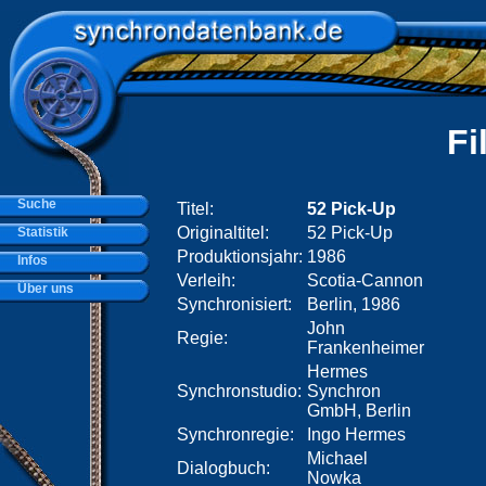
Fi
Suche
Titel:
52 Pick-Up
Originaltitel:
52 Pick-Up
Statistik
Produktionsjahr:
1986
Infos
Verleih:
Scotia-Cannon
Über uns
Synchronisiert:
Berlin, 1986
John
Regie:
Frankenheimer
Hermes
Synchronstudio:
Synchron
GmbH, Berlin
Synchronregie:
Ingo Hermes
Michael
Dialogbuch:
Nowka