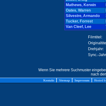
Mathews, Kerwin
Oates, Warren
Silvestre, Armando
Tucker, Forrest
Van Cleef, Lee
Filmtitel:
Originaltite
Drehjahr:
Sync.-Jahr
Wenn Sie mehrere Suchmuster eingeben,
nach dem
Kontakt
Sitemap
Impressum
Hosted 