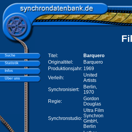
Fi
Titel:
Barquero
Suche
Originaltitel:
Barquero
Statistik
Produktionsjahr:
1969
Infos
United
Verleih:
Über uns
Artists
Berlin,
Synchronisiert:
1970
Gordon
Regie:
Douglas
Ultra Film
Synchron
Synchronstudio:
GmbH,
Berlin