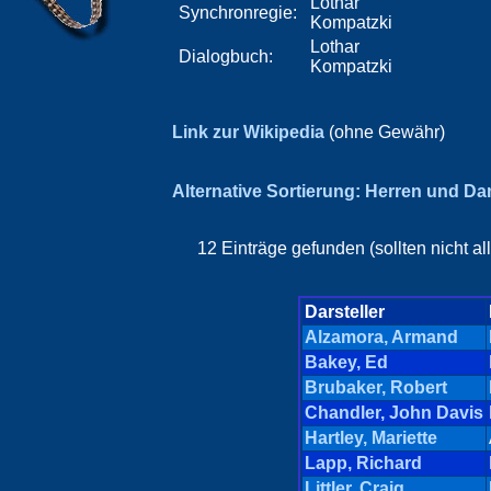
Lothar
Synchronregie:
Kompatzki
Lothar
Dialogbuch:
Kompatzki
Link zur Wikipedia
(ohne Gewähr)
Alternative Sortierung: Herren und D
12 Einträge gefunden (sollten nicht a
Darsteller
Alzamora, Armand
Bakey, Ed
Brubaker, Robert
Chandler, John Davis
Hartley, Mariette
Lapp, Richard
Littler, Craig