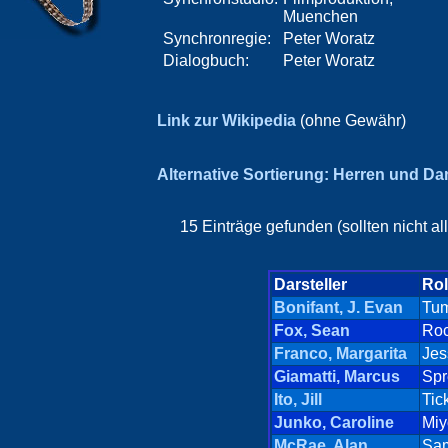
Muenchen
Synchronregie:
Peter Woratz
Dialogbuch:
Peter Woratz
Link zur Wikipedia
(ohne Gewähr)
Alternative Sortierung: Herren und D
15 Einträge gefunden (sollten nicht a
Darsteller
Rol
Bonifant, J. Evan
Tu
Fox, Sean
Ro
Franco, Margarita
Jes
Giamatti, Marcus
Spr
Ito, Jill
Tic
Junko, Caroline
Miy
McRae, Alan
Sa