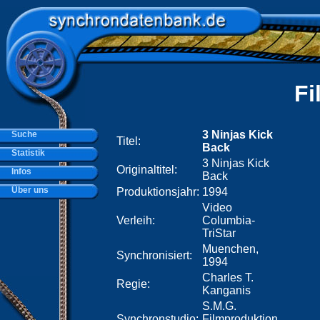
Fi
3 Ninjas Kick
Suche
Titel:
Back
Statistik
3 Ninjas Kick
Originaltitel:
Infos
Back
Über uns
Produktionsjahr:
1994
Video
Verleih:
Columbia-
TriStar
Muenchen,
Synchronisiert:
1994
Charles T.
Regie:
Kanganis
S.M.G.
Synchronstudio:
Filmproduktion,