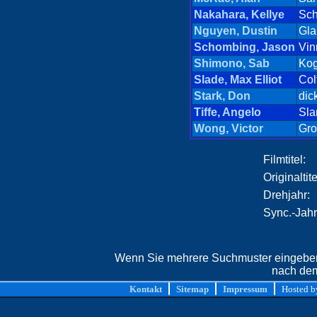
Nakahara, Kellye
Sch
Nguyen, Dustin
Gl
Schombing, Jason
Vin
Shimono, Sab
Ko
Slade, Max Elliot
Col
Stark, Don
dic
Tiffe, Angelo
Sl
Wong, Victor
Gro
Filmtitel:
Originaltite
Drehjahr:
Sync.-Jahr
Wenn Sie mehrere Suchmuster eingeben,
nach dem
Kontakt
Sitemap
Impressum
Hosted 