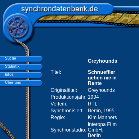
Suche
Greyhounds
-
Statistik
Titel:
Schnueffler
Infos
gehen nie in
Über uns
Rente
Originaltitel:
Greyhounds
Produktionsjahr:
1994
Verleih:
RTL
Synchronisiert:
Berlin, 1995
Regie:
Kim Manners
Interopa Film
Synchronstudio:
GmbH,
Berlin