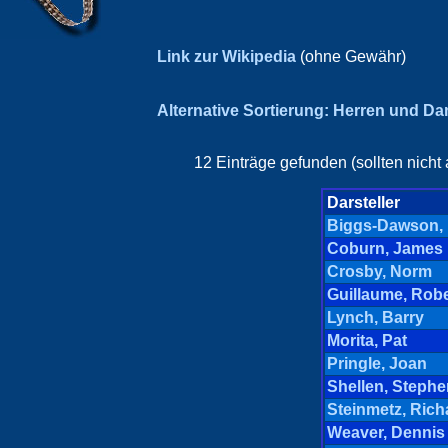
Link zur Wikipedia
(ohne Gewähr)
Alternative Sortierung: Herren und D
12 Einträge gefunden (sollten nicht
Darsteller
Biggs-Dawson,
Coburn, James
Crosby, Norm
Guillaume, Robe
Lynch, Barry
Morita, Pat
Pringle, Joan
Shellen, Stephe
Steinmetz, Rich
Weaver, Dennis