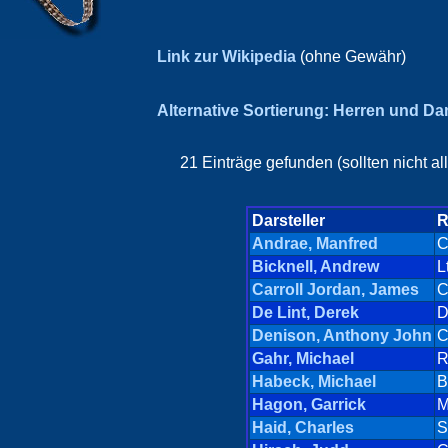
Link zur Wikipedia
(ohne Gewähr)
Alternative Sortierung: Herren und D
21 Einträge gefunden (sollten nicht a
Darsteller
R
Andrae, Manfred
C
Bicknell, Andrew
L
Carroll Jordan, James
C
De Lint, Derek
D
Denison, Anthony John
C
Gahr, Michael
R
Habeck, Michael
B
Hagon, Garrick
M
Haid, Charles
S