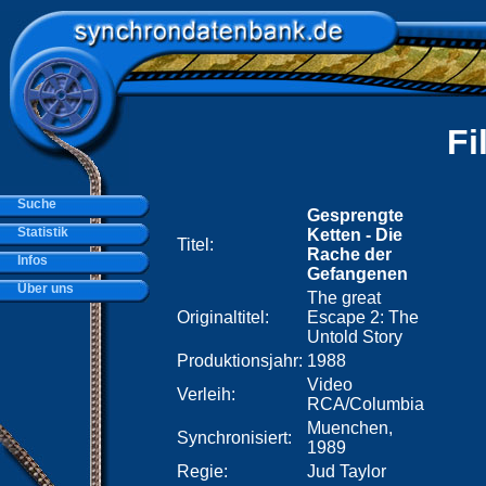
Fi
Suche
Gesprengte
Statistik
Ketten - Die
Titel:
Rache der
Infos
Gefangenen
Über uns
The great
Originaltitel:
Escape 2: The
Untold Story
Produktionsjahr:
1988
Video
Verleih:
RCA/Columbia
Muenchen,
Synchronisiert:
1989
Regie:
Jud Taylor