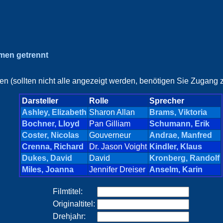
amen getrennt
en (sollten nicht alle angezeigt werden, benötigen Sie Zugang z
Darsteller
Rolle
Sprecher
Ashley, Elizabeth
Sharon Allan
Brams, Viktoria
Bochner, Lloyd
Pan Gilliam
Schumann, Erik
Coster, Nicolas
Gouverneur
Andrae, Manfred
Crenna, Richard
Dr. Jason Voight
Kindler, Klaus
Dukes, David
David
Kronberg, Randolf
Miles, Joanna
Jennifer Dreiser
Anselm, Karin
Filmtitel:
Originaltitel:
Drehjahr: