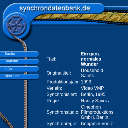
Ein ganz
Suche
Titel:
normales
Statistik
Wunder
Infos
Household
Originaltitel:
Saints
Über uns
Produktionsjahr:
1993
Verleih:
Video VMP
Synchronisiert:
Berlin, 1995
Regie:
Nancy Savoca
Cinephon
Synchronstudio:
Filmproduktions
GmbH, Berlin
Synchronregie:
Benjamin Voelz