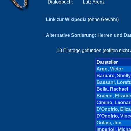
Dialogbuch:
Lutz Arenz
Link zur Wikipedia
(ohne Gewähr)
Alternative Sortierung: Herren und D
18 Einträge gefunden (sollten nicht
Darsteller
Argo, Victor
Barbaro, Shelly
Bassani, Lorett
Bella, Rachael
Bracco, Elizabe
Cimino, Leona
D'Onofrio, Eliz
D'Onofrio, Vinc
Grifasi, Joe
Imperioli, Micha