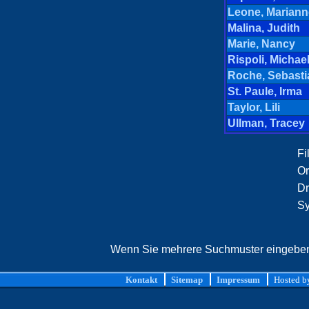
Leone, Marian
Malina, Judith
Marie, Nancy
Rispoli, Michae
Roche, Sebasti
St. Paule, Irma
Taylor, Lili
Ullman, Tracey
Fi
Or
Dr
Sy
Wenn Sie mehrere Suchmuster eingeben, 
Kontakt
Sitemap
Impressum
Hosted 