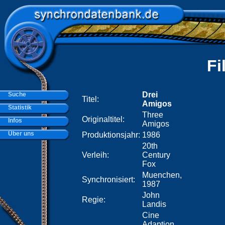
Fi
Drei
Suche
Titel:
Amigos
Statistik
Three
Originaltitel:
Infos
Amigos
Über uns
Produktionsjahr:
1986
20th
Verleih:
Century
Fox
Muenchen,
Synchronisiert:
1987
John
Regie:
Landis
Cine
Adaption