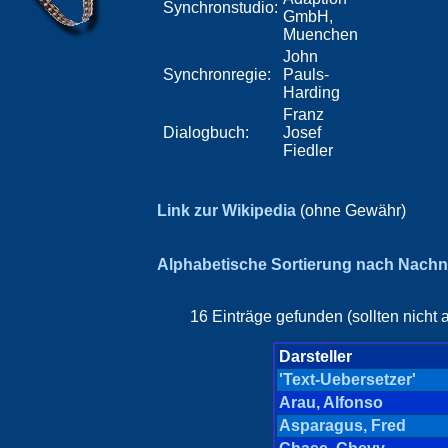
Synchronstudio:
GmbH,
Muenchen
John
Synchronregie:
Pauls-
Harding
Franz
Dialogbuch:
Josef
Fiedler
Link zur Wikipedia
(ohne Gewähr)
Alphabetische Sortierung nach Nach
16 Einträge gefunden (sollten nicht 
Darsteller
'Text-Uebersetzer'
Arau, Alfonso
Asparagus, Fred