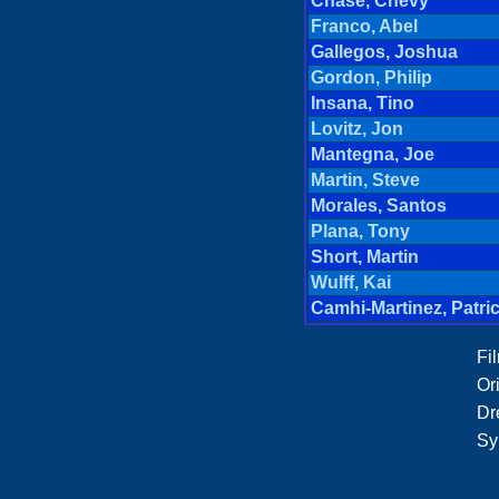
Chase, Chevy
Franco, Abel
Gallegos, Joshua
Gordon, Philip
Insana, Tino
Lovitz, Jon
Mantegna, Joe
Martin, Steve
Morales, Santos
Plana, Tony
Short, Martin
Wulff, Kai
Camhi-Martinez, Patri
Fil
Ori
Dr
Sy