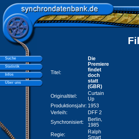
Fi
Die
Suche
Premiere
Statistik
findet
Titel:
Infos
doch
statt
Über uns
(GBR)
Curtain
Originaltitel:
Up
Produktionsjahr:
1953
Verleih:
DFF 2
Berlin,
Synchronisiert:
1985
Ralph
Regie:
Smart