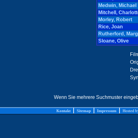
Medwin, Michael
Mitchell, Charlott
Morley, Robert
Rice, Joan
Rutherford, Marg
Sloane, Olive
Film
Orig
Dre
Syn
Wenn Sie mehrere Suchmuster eingebe
Kontakt
Sitemap
Impressum
Hosted 