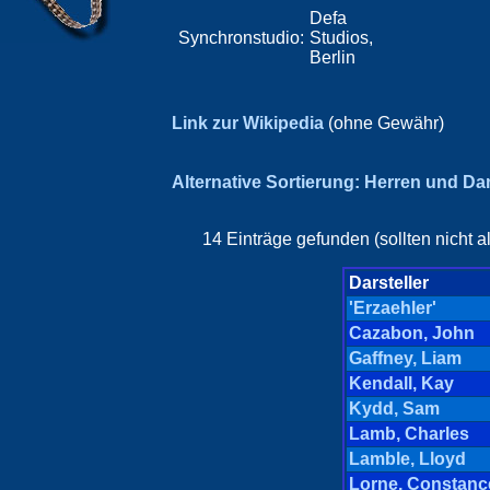
Defa
Synchronstudio:
Studios,
Berlin
Link zur Wikipedia
(ohne Gewähr)
Alternative Sortierung: Herren und D
14 Einträge gefunden (sollten nicht 
Darsteller
'Erzaehler'
Cazabon, John
Gaffney, Liam
Kendall, Kay
Kydd, Sam
Lamb, Charles
Lamble, Lloyd
Lorne, Constanc