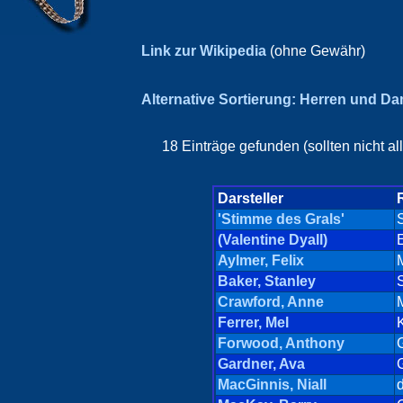
Link zur Wikipedia
(ohne Gewähr)
Alternative Sortierung: Herren und D
18 Einträge gefunden (sollten nicht a
Darsteller
'Stimme des Grals'
(Valentine Dyall)
Aylmer, Felix
Baker, Stanley
Crawford, Anne
Ferrer, Mel
Forwood, Anthony
Gardner, Ava
MacGinnis, Niall
d