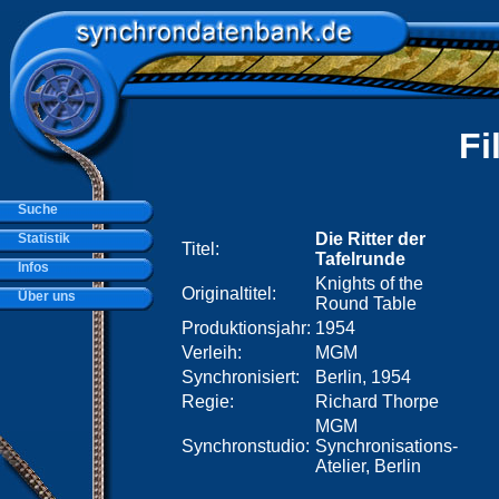
Fi
Suche
Die Ritter der
Statistik
Titel:
Tafelrunde
Infos
Knights of the
Originaltitel:
Über uns
Round Table
Produktionsjahr:
1954
Verleih:
MGM
Synchronisiert:
Berlin, 1954
Regie:
Richard Thorpe
MGM
Synchronstudio:
Synchronisations-
Atelier, Berlin