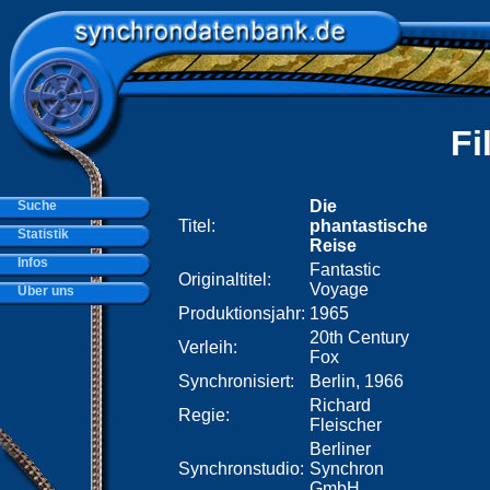
Fi
Die
Suche
Titel:
phantastische
Statistik
Reise
Infos
Fantastic
Originaltitel:
Voyage
Über uns
Produktionsjahr:
1965
20th Century
Verleih:
Fox
Synchronisiert:
Berlin, 1966
Richard
Regie:
Fleischer
Berliner
Synchronstudio:
Synchron
GmbH