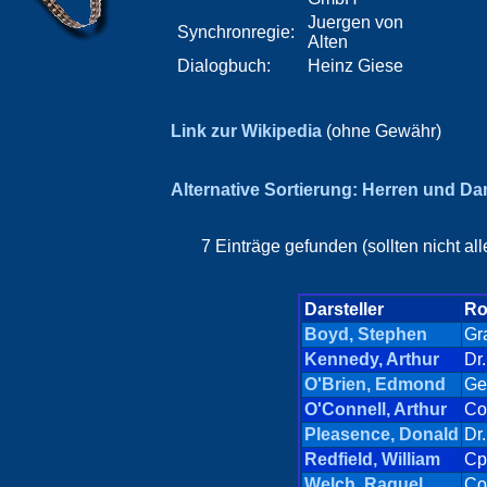
Juergen von
Synchronregie:
Alten
Dialogbuch:
Heinz Giese
Link zur Wikipedia
(ohne Gewähr)
Alternative Sortierung: Herren und D
7 Einträge gefunden (sollten nicht a
Darsteller
Ro
Boyd, Stephen
Gr
Kennedy, Arthur
Dr
O'Brien, Edmond
Ge
O'Connell, Arthur
Co
Pleasence, Donald
Dr
Redfield, William
Cp
Welch, Raquel
Co