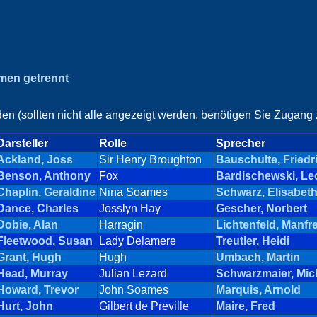
amen getrennt
en (sollten nicht alle angezeigt werden, benötigen Sie Zugang z
Darsteller
Rolle
Sprecher
Ackland, Joss
Sir Henry Broughton
Bauschulte, Friedr
Benson, Anthony
Fox
Bardischewski, Le
Chaplin, Geraldine
Nina Soames
Schwarz, Elisabet
Dance, Charles
Josslyn Hay
Gescher, Norbert
Dobie, Alan
Harragin
Lichtenfeld, Manfr
Fleetwood, Susan
Lady Delamere
Treutler, Heidi
Grant, Hugh
Hugh
Umbach, Martin
Head, Murray
Julian Lezard
Schwarzmaier, Mic
Howard, Trevor
John Soames
Marquis, Arnold
Hurt, John
Gilbert de Preville
Maire, Fred