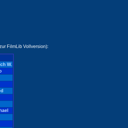
ur FilmLib Vollversion):
ich W.
o
h
ed
hael