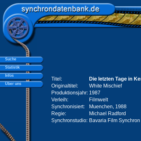
Suche
Statistik
Infos
Titel:
Die letzten Tage in K
Über uns
Originaltitel:
White Mischief
Produktionsjahr:
1987
Verleih:
Filmwelt
Synchronisiert:
Muenchen, 1988
Regie:
Michael Radford
Synchronstudio:
Bavaria Film Synchro