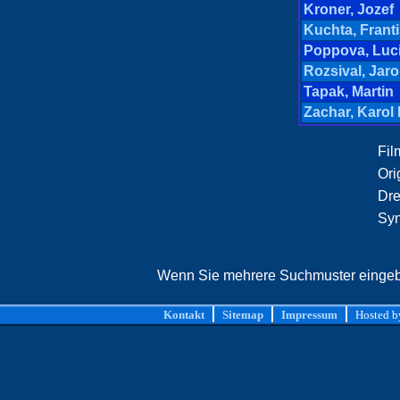
Kroner, Jozef
Kuchta, Frant
Poppova, Luc
Rozsival, Jaro
Tapak, Martin
Zachar, Karol 
Film
Orig
Dre
Syn
Wenn Sie mehrere Suchmuster eingebe
Kontakt
Sitemap
Impressum
Hosted 