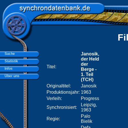
Fi
Janosik,
Suche
der Held
Statistik
der
Titel:
Infos
Berge -
1. Teil
Über uns
(TCH)
Originaltitel:
Janosik
Produktionsjahr:
1963
Verleih:
Progress
Leipzig,
Synchronisiert:
1963
Palo
Regie:
Bielik
Defa