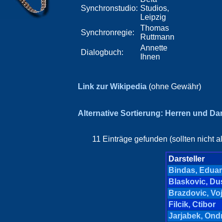
Synchronstudio:
Studios,
Leipzig
Thomas
Synchronregie:
Ruttmann
Annette
Dialogbuch:
Ihnen
Link zur Wikipedia
(ohne Gewähr)
Alternative Sortierung: Herren und D
11 Einträge gefunden (sollten nicht 
Darsteller
Bindas, Edua
Blaskovic, Du
Brazdovic, Vo
Filcik, Ctibor
Jarjabek, Ondr