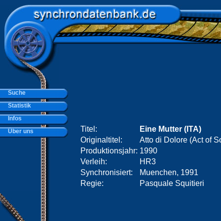
Suche
Statistik
Infos
Titel:
Eine Mutter (ITA)
Über uns
Originaltitel:
Atto di Dolore (Act of S
Produktionsjahr:
1990
Verleih:
HR3
Synchronisiert:
Muenchen, 1991
Regie:
Pasquale Squitieri