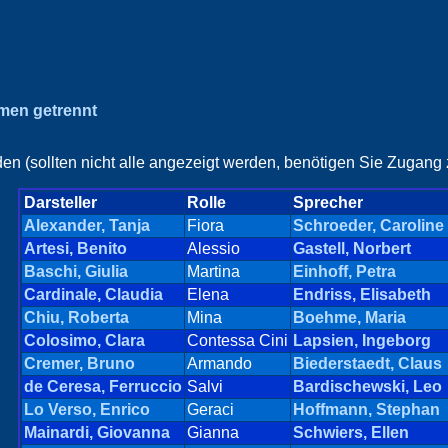
amen getrennt
en (sollten nicht alle angezeigt werden, benötigen Sie Zugang z
Darsteller
Rolle
Sprecher
Alexander, Tanja
Fiora
Schroeder, Caroline
Artesi, Benito
Alessio
Gastell, Norbert
Baschi, Giulia
Martina
Einhoff, Petra
Cardinale, Claudia
Elena
Endriss, Elisabeth
Chiu, Roberta
Mina
Boehme, Maria
Colosimo, Clara
Contessa Cini
Lapsien, Ingeborg
Cremer, Bruno
Armando
Biederstaedt, Claus
de Ceresa, Ferruccio
Salvi
Bardischewski, Leo
Lo Verso, Enrico
Geraci
Hoffmann, Stephan
Mainardi, Giovanna
Gianna
Schwiers, Ellen