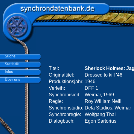
Suche
Statistik
Titel:
Sherlock Holmes: Jag
Infos
Originaltitel:
Dressed to kill '46
Über uns
Produktionsjahr:
1946
Verleih:
DFF 1
Synchronisiert:
Weimar, 1969
Regie:
Roy William Neill
Synchronstudio:
Defa Studios, Weimar
Synchronregie:
Wolfgang Thal
Dialogbuch:
Egon Sartorius