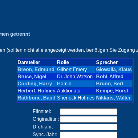
amen getrennt
en (sollten nicht alle angezeigt werden, benötigen Sie Zugang z
Darsteller
Rolle
Sprecher
Breon, Edmund
Gilbert Emery
Glowalla, Klaus
Bruce, Nigel
Dr. John Watson
Bohl, Alfred
Cording, Harry
Hamid
Brunn, Bert
Herbert, Holmes
Auktionator
Kempe, Horst
Rathbone, Basil
Sherlock Holmes
Niklaus, Walter
Filmtitel:
Originaltitel:
Drehjahr:
Sync.-Jahr: